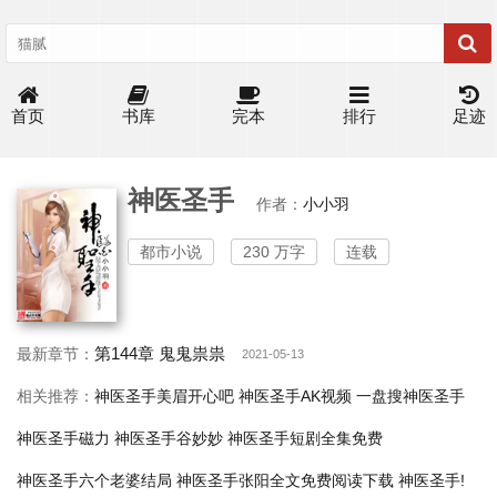
首页
书库
完本
排行
足迹
神医圣手
作者：
小小羽
都市小说
230 万字
连载
第144章 鬼鬼祟祟
最新章节：
2021-05-13
相关推荐：
神医圣手美眉开心吧
神医圣手AK视频
一盘搜神医圣手
神医圣手磁力
神医圣手谷妙妙
神医圣手短剧全集免费
神医圣手六个老婆结局
神医圣手张阳全文免费阅读下载
神医圣手!