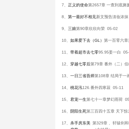
7、
正义的使命
第2657章 一查到底
旖
8、
第一最好不相见
新文预告
淡妆浓抹
9、
三娘
第90章
欣欣向荣
05-02
10、
如果爱下去（GL）
第一百零六章
11、
带着超市去七零
95.95
姜一白
05-
12、
穿越七零后
第79章 番外（二）
伯
13、
一日三省吾师
第108章 结局
于一
14、
桃花汛
126.番外四
寒菽
05-11
15、
君宠一生
第七十一章
梦幻雨荷
05
16、
阴阳生死
第三百四十五章 天下惊
17、
杀手房东美
第329章 、轩辕剑