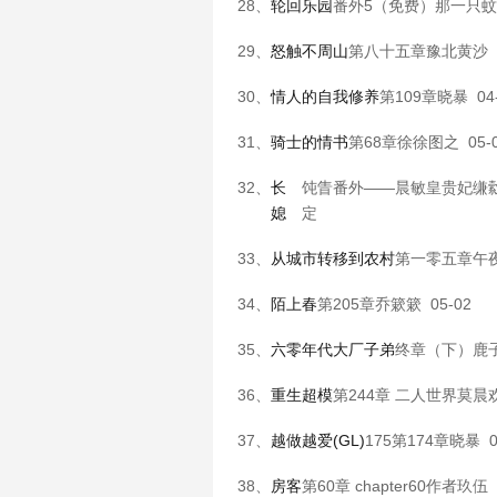
28、
轮回乐园
番外5（免费）
那一只蚊
29、
怒触不周山
第八十五章
豫北黄沙
30、
情人的自我修养
第109章
晓暴
04
31、
骑士的情书
第68章
徐徐图之
05-
32、
长
饨眚番外——晨敏皇贵妃缣
媳
定
33、
从城市转移到农村
第一零五章
午
34、
陌上春
第205章
乔簌簌
05-02
35、
六零年代大厂子弟
终章（下）
鹿
36、
重生超模
第244章 二人世界
莫晨
37、
越做越爱(GL)
175第174章
晓暴
0
38、
房客
第60章 chapter60
作者玖伍