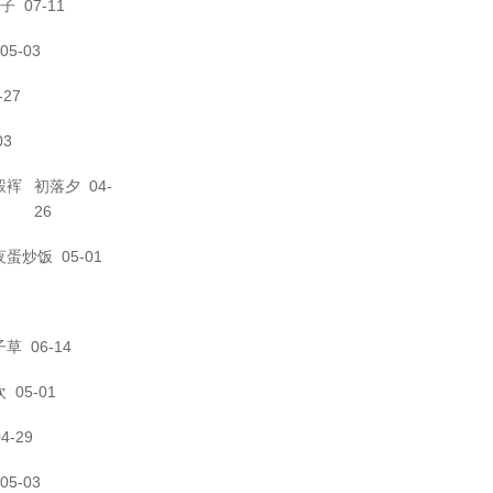
子
07-11
05-03
-27
03
縠裈
初落夕
04-
26
夜蛋炒饭
05-01
子草
06-14
欢
05-01
4-29
05-03