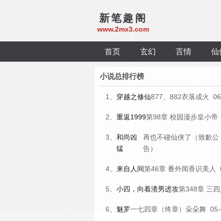
新笔趣阁
www.2mx3.com
首页
玄幻
言情
仙
小说总排行榜
1、
穿越之修仙
877、882
衣落成火
06
2、
重返1999
第98章 校园漫步
皇小帝
3、
和尚凶
再也不碰仙侠了（致歉公
猛
告）
4、
来自人间
第46章 番外
闻香识美人
0
5、
小四，向着渣男进攻
第348章 三
6、
魅罗
一七四章（终章）
朵朵舞
05-