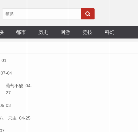
侠
都市
历史
网游
竞技
科幻
-01
07-04
葡萄不酸
04-
27
5-03
四八
一只虫
04-25
07