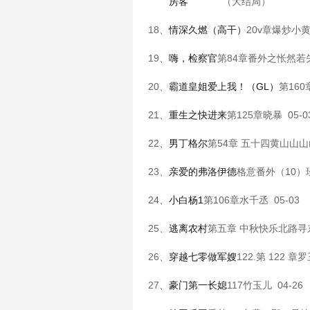
房客
（大结局）
18、
情深久燃（高干）
20v章
爆炒小
19、
嗨，检察官
第84章番外之怅然若
20、
霸道皇姐爱上我！（GL）
第160
21、
重生之快进来
第125章
晓暴
05-0
22、
男丁格尔
第54章 五十四
黄山山山
23、
亲爱的弗洛伊德
格意番外（10）
24、
小白杨1
第106章
水千丞
05-03
25、
逃离农村
第五章 中秋快乐
北路寻
26、
穿越七零做军嫂
122.第 122 章
罗
27、
豪门第一长媳
117
竹玉儿
04-26