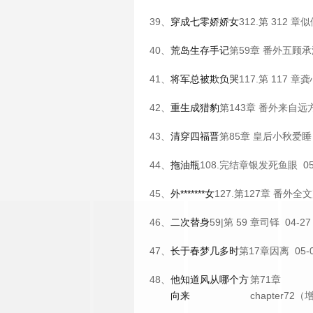
39、
穿成七零娇娇女
312.第 312 章
似
40、
荒岛生存手记
第59章 番外五
顾承
41、
将军总被欺负哭
117.第 117 章
龚
42、
重生成猎豹
第143章 番外
来自远
43、
清穿四福晋
第85章 皇后
小秋爱睡
44、
拖油瓶
108.完结章
银发死鱼眼
05
45、
外*******女
127.第127章 番外全
46、
二次替身
59|第 59 章
司铎
04-27
47、
长于春梦几多时
第17章
因离
05-
48、
他知道风从哪个方
第71章
向来
chapter72