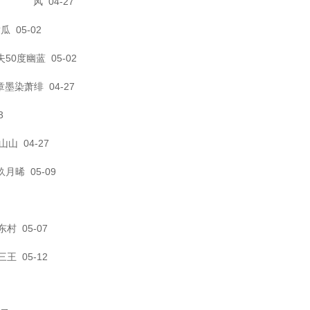
风
04-27
黄瓜
05-02
失
50度幽蓝
05-02
章
墨染萧绯
04-27
3
山山
04-27
玖月晞
05-09
东村
05-07
三王
05-12