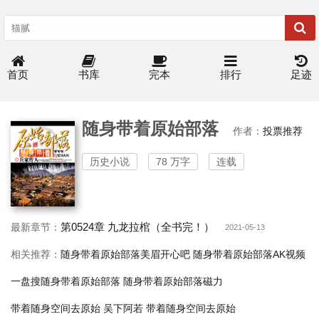
首页
书库
完本
排行
足迹
随身带着原始部落
作者：
投票推荐
历史小说
78 万字
连载
第0524章 九龙拉棺（全书完！）
最新章节：
2021-05-13
相关推荐：
随身带着原始部落美眉开心吧
随身带着原始部落AK视频
一盘搜随身带着原始部落
随身带着原始部落磁力
带着随身空间去原始 吴下阿若
带着随身空间去原始