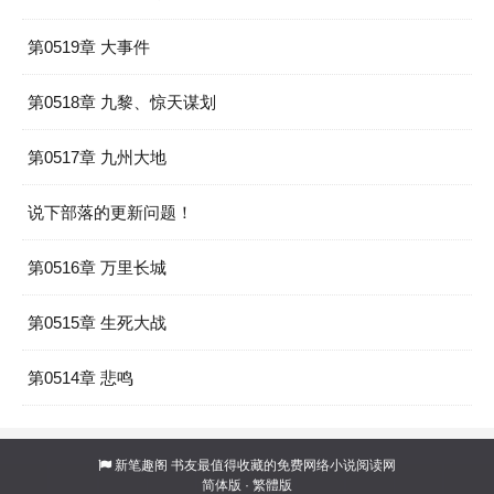
第0519章 大事件
第0518章 九黎、惊天谋划
第0517章 九州大地
说下部落的更新问题！
第0516章 万里长城
第0515章 生死大战
第0514章 悲鸣
新笔趣阁
书友最值得收藏的免费网络小说阅读网
简体版
·
繁體版