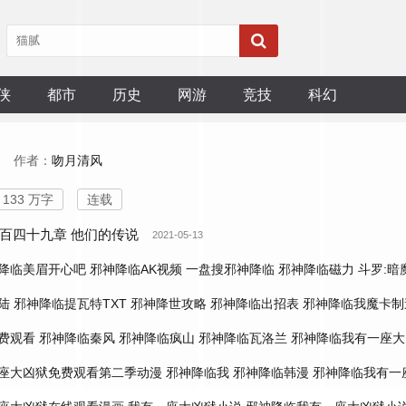
侠
都市
历史
网游
竞技
科幻
作者：
吻月清风
133 万字
连载
百四十九章 他们的传说
2021-05-13
降临美眉开心吧
邪神降临AK视频
一盘搜邪神降临
邪神降临磁力
斗罗:暗
陆
邪神降临提瓦特TXT
邪神降世攻略
邪神降临出招表
邪神降临我魔卡制
费观看
邪神降临秦风
邪神降临疯山
邪神降临瓦洛兰
邪神降临我有一座大
座大凶狱免费观看第二季动漫
邪神降临我
邪神降临韩漫
邪神降临我有一