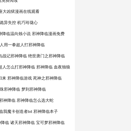
说免费阅读
座大凶狱漫画在线观看
诡异失控 机巧玲珑心
神降临温向烛小说
邪神降临漫画免费
人用一拳超人打邪神降临
德岛战记邪神降临
绝世唐门之邪神降临
超人怎么打邪神降临
邪神降临 血夜独狼
归来
邪神降临游戏
死神之邪神降临
珠邪神降临
梦到邪神降临
f邪神降临
邪神降临怎么选大蛇
临我魔卡创造者txt
邪神降临本子
神降临
诸天邪神降临
宝可梦邪神降临