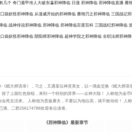
有几个
奇门遁甲传人大破东瀛邪神降临
日漫 邪神降临
邪神降临直播
雁
囗袋妖怪邪神降临
从漫威开始的邪神降临
雁翎刃之邪神降临
三国战记邪
降临
战神传说邪神降临
邪神降临
邪神降临百度百科
三国战纪邪神降临
口袋妖怪邪神降临
阴阳师邪神降临
超神学院之邪神降临
全职法师邪神降
本《眠大师语录》，习之，又遇某位神灵美女，以一滴血交换《眠大师语
，按了上面红色按钮，来到一个特别的异界——众神大陆！ 人称他为金币
你会死去活来。 人称他为贵族屠夫，不要以为地位高，就不敢动你！ 人
满。二群256174788欢迎各位读者。
《邪神降临》最新章节