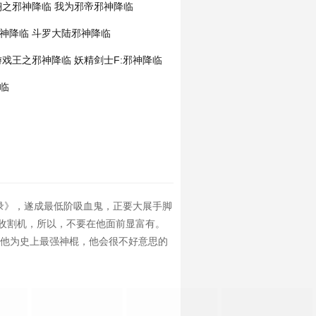
翎之邪神降临
我为邪帝邪神降临
神降临
斗罗大陆邪神降临
游戏王之邪神降临
妖精剑士F:邪神降临
临
录》，遂成最低阶吸血鬼，正要大展手脚
收割机，所以，不要在他面前显富有。
称他为史上最强神棍，他会很不好意思的