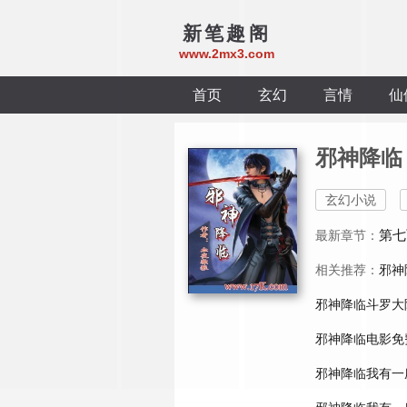
新笔趣阁
www.2mx3.com
首页
玄幻
言情
仙
邪神降临
玄幻小说
第七
最新章节：
相关推荐：
邪神
邪神降临斗罗大
邪神降临电影免
邪神降临我有一