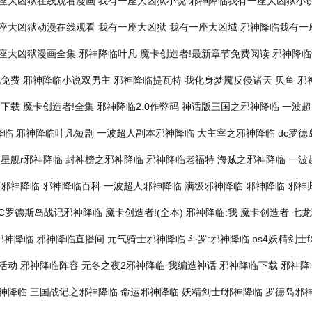
座大凶狱在线观看漫画
我有一座大凶狱小说
邪神降临我有一座大凶狱小
座大凶狱动漫在线观看
我有一座大凶狱
我有一座大凶域
邪神降临我有一
座大凶狱漫画全集
邪神降临叶凡
魔卡创造者!最新章节免费阅读
邪神降临
说免费
邪神降临小说双男主
邪神降临提瓦特
我化身梦魇反侵诸天 贝鱼
邪
文下载
魔卡创造者!全集
邪神降临2.0作弊码
神话版三国之邪神降临
一波超
降临
邪神降临叶凡短剧
一波超人副本邪神降临
大主宰之邪神降临
dc罗
星舰r邪神降临
封神榜之邪神降临
邪神降临老福特
海贼之邪神降临
一波
之邪神降临
邪神降临百科
一波超人邪神降临
满级邪神降临
邪神降临 邪神
DC罗德斯岛战记邪神降临
魔卡创造者!(全本)
邪神降临:我
魔卡创造者
七龙
 邪神降临
邪神降临直播间
元气骑士邪神降临
斗罗:邪神降临
ps4妖精剑士
活动
邪神降临阵容
无冬之夜2邪神降临
我编造神话
邪神降临下载
邪神降
神降临
三国战记之邪神降临
命运邪神降临
妖精剑士f邪神降临
罗德岛邪