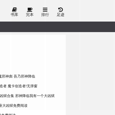
书库
完本
排行
足迹
魔邪神彪
吾乃邪神降临
造者
魔卡创造者!无弹窗
凶狱合集
邪神降临我有一个大凶狱
座大凶狱免费阅读