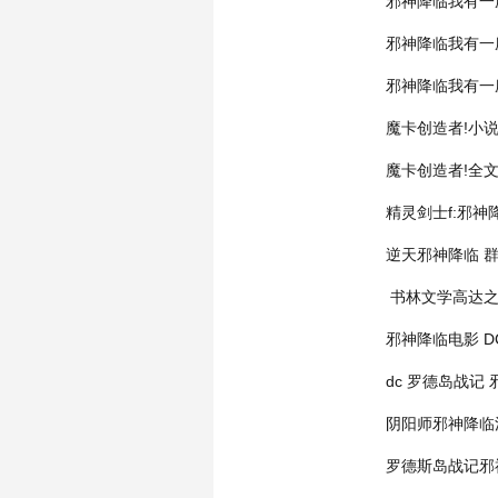
邪神降临我有一
邪神降临我有一
邪神降临我有一
魔卡创造者!小
魔卡创造者!全
精灵剑士f:邪神
逆天邪神降临
群
书林文学高达
邪神降临电影
dc 罗德岛战记
阴阳师邪神降临
罗德斯岛战记邪