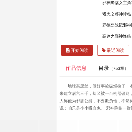
邪神降临女主角
诸天之邪神降临
罗德岛战记邪神
高达之邪神降临
开始阅读
最近阅读
作品信息
目录
（753章）
地球某屌丝，做好事捡破烂捡了一
来建立后宫三千，却又被一台机器砸到
人称他为邪恶公爵，不要欺负他，不然
说：咱只是小小吸血鬼。 邪神降临一群已