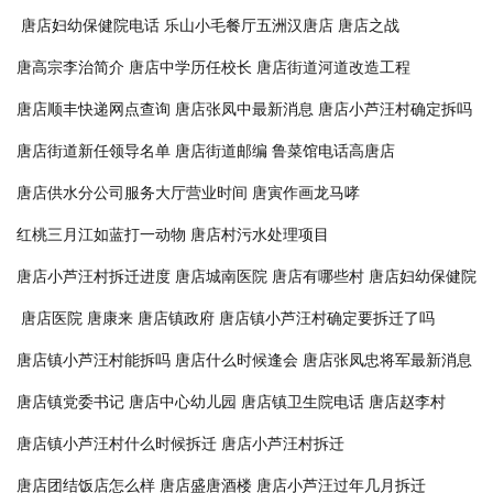
唐店妇幼保健院电话
乐山小毛餐厅五洲汉唐店
唐店之战
唐高宗李治简介
唐店中学历任校长
唐店街道河道改造工程
唐店顺丰快递网点查询
唐店张凤中最新消息
唐店小芦汪村确定拆吗
唐店街道新任领导名单
唐店街道邮编
鲁菜馆电话高唐店
唐店供水分公司服务大厅营业时间
唐寅作画龙马哮
红桃三月江如蓝打一动物
唐店村污水处理项目
唐店小芦汪村拆迁进度
唐店城南医院
唐店有哪些村
唐店妇幼保健院
唐店医院
唐康来
唐店镇政府
唐店镇小芦汪村确定要拆迁了吗
唐店镇小芦汪村能拆吗
唐店什么时候逢会
唐店张凤忠将军最新消息
唐店镇党委书记
唐店中心幼儿园
唐店镇卫生院电话
唐店赵李村
唐店镇小芦汪村什么时候拆迁
唐店小芦汪村拆迁
唐店团结饭店怎么样
唐店盛唐酒楼
唐店小芦汪过年几月拆迁