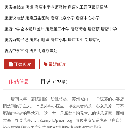
唐店镇邮编
唐虞
唐店中学老师照片
唐店化工园区最新招聘
唐唐说电影
唐店卫生医院
唐店龙泉小学
唐店中心小学
唐店中学全体老师图片
唐店第二小学
唐店街道
唐店镇
唐店中学
唐店尚营书记
唐店在哪里
唐店小学
唐店卫生院
唐店村
唐店中学官网
唐店街道办事处
开始阅读
最近阅读
作品信息
目录
（173章）
唐朝末年，藩镇割据，纷乱将起。 苏州城内，一个破落的小客店
悄然间换了主人。 本是外科小医生，却被患者怒杀，心灰意冷，再不
愿触碰尘封的手术刀。 这一世，只愿做个胸无大志的快乐店家，面朝
大海，春暖花开…… &amp;lt;/p&amp;gt; 各位书友要是觉得《唐店》
还不错的话请不要忘记向您QQ群和微博里的朋友推荐哦！