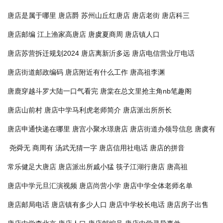
唐店是属于哪里
唐店爵
苏州山丘红唐店
唐店老街
唐店科三
唐店邮编
江上渔家高唐店
唐虞夏商周
唐店镇人口
唐店苏营拆迁规划2024
唐店离新沂多远
唐店电信营业厅电话
唐店街道邮政编码
唐店附近有什么工作
唐高祖李渊
唐鹿穿越斗罗大陆一口气看完
唐棠在总文里抢主角nb笔趣阁
唐店山前村
唐店中学马利虎老师简介
唐店派出所所长
唐店申通快递在哪里
唐宫小聚水璟唐店
唐店街道办领导信息
唐虞有
尧舜无
商周有
汤武无猜一字
唐店信用社电话
唐店的拼音
常乐健足大唐店
唐店派出所戚小猛
筷子江湖行唐店
唐高祖
唐店中学元旦汇演视频
唐店尚营小学
唐店中学全体老师名单
唐店邮局电话
唐店镇有多少人口
唐店中学校长电话
唐店房子出售