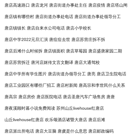
唐店高速路口
唐店龙河
唐店街道办事处主任
唐店疫情
唐店塔山闸
唐店镇有哪些村
唐店街道办事处电话
唐店街道办事处领导分工
唐店镇镇长
唐店自来水公司电话
唐店小学校长
唐店中学2022元旦汇演
唐痘痘去世
唐店苏营庄拆不拆
唐店后滩什么时候拆
唐店镇面积
唐店草莓园
唐店盛唐家园二期
唐店苏营拆迁
唐河店妪传文言文翻译
唐店大通驾校
唐店中学所有学生图片
唐店街道办领导分工
唐亮
唐店卫生院电话
唐店工业园区有哪些厂招工
唐店村新闻
唐高宗和李世民什么关系
唐高宗
唐店房价
唐店医院电话
唐店圣唐汽车广场售房
唐唐
唐夜溪顾时暮小说免费阅读
苏州山丘livehouse红唐店
山丘livehouse红唐店
欢乐颂酒店诸暨大唐店
唐店后滩
唐店派出所电话
唐店大豆脑
唐虞是什么意思
唐店邮政编码