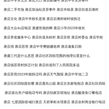
唐店中学李北京
唐店人口
唐店邮编号
唐店中学灵异事件
唐店二手市场
唐店加油站灵异事件
唐店丰味居
唐店街道后滩村
唐店文化
唐店中学校长是谁
唐店后滩村啥时候拆迁
唐店大众4s店电话
唐虞世南的蝉
唐店小学2023年校长
唐店养老服务中心
唐店街道东岭村
唐店宾馆
唐店村委会
唐店学校
唐店强
唐店苏营
唐店中学樊丽娜老师
唐店逢集日期
唐虞三代是什么意思
唐店社区四组范围的地理位置是什么
唐店镇苏营村拆迁计划
唐店街道到了人民医院多远
唐店苏营2023年能拆迁吗
唐店天气预报
唐店中学池二卫
唐店社区四组团在哪
唐店鹿岛公园
唐店京东家电电话
唐店社区四组
唐店派出所户籍电话号码
唐店怡家宾馆地址
唐店酸菜鱼订餐电话
唐店
七星国际影城行唐店
天府掌柜水璟唐店
唐店农村商业银行电话