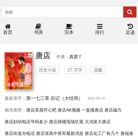
首页
书库
完本
排行
足迹
唐店
作者：
真爱丫
历史小说
27 万字
连载
第一七三章 后记（大结局）
最新章节：
2021-05-14
相关推荐：
唐店美眉开心吧
唐店AK视频
一盘搜唐店
唐店磁力
唐店妇幼电话号码多少
唐店择猪现场壮观
大润发大唐店
唐店街道办电话
唐店张凤中将军最新消息
唐店化工厂有几个
唐福泉