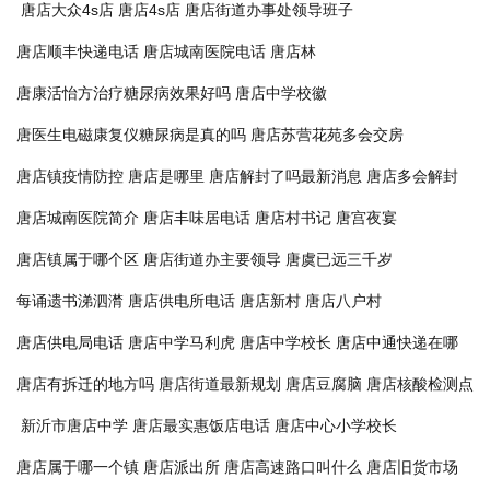
唐店大众4s店
唐店4s店
唐店街道办事处领导班子
唐店顺丰快递电话
唐店城南医院电话
唐店林
唐康活怡方治疗糖尿病效果好吗
唐店中学校徽
唐医生电磁康复仪糖尿病是真的吗
唐店苏营花苑多会交房
唐店镇疫情防控
唐店是哪里
唐店解封了吗最新消息
唐店多会解封
唐店城南医院简介
唐店丰味居电话
唐店村书记
唐宫夜宴
唐店镇属于哪个区
唐店街道办主要领导
唐虞已远三千岁
每诵遗书涕泗潸
唐店供电所电话
唐店新村
唐店八户村
唐店供电局电话
唐店中学马利虎
唐店中学校长
唐店中通快递在哪
唐店有拆迁的地方吗
唐店街道最新规划
唐店豆腐脑
唐店核酸检测点
新沂市唐店中学
唐店最实惠饭店电话
唐店中心小学校长
唐店属于哪一个镇
唐店派出所
唐店高速路口叫什么
唐店旧货市场