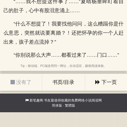
“……我不想提这件事了……”夏晴杨垂眸盯着自
己的肚子，心中有股泪意涌上……
“什么不想提了！我要找他问问，这么糟蹋你是什
么意思，突然就说要离婚？！还把怀孕的你一个人赶
出来，孩子差点流掉？”
“你别说那么大声……都看过来了……门口……”
Tip：移动端、PC端使用同一网址，自动适应，极致阅读体验。
没有了
书页/目录
下一页
新笔趣阁
书友最值得收藏的免费网络小说阅读网
简体版
·
繁體版