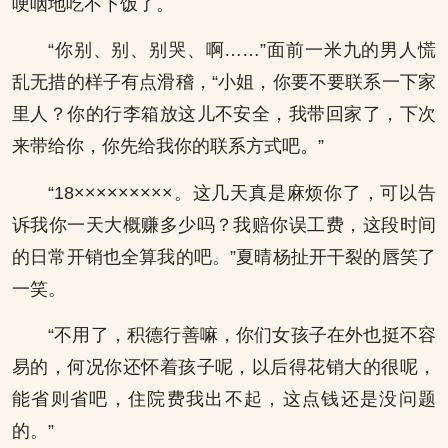
哽咽地吃不下饭了。
“你别、别、别哭、啊……”面前一米九的男人慌
乱无措的样子有点滑稽，“小姐，你要不要联系一下家
里人？你的行李箱放这儿不安全，我带回家了，下次
来带给你，你先给我你的联系方式吧。”
“18×××××××××。这几天真是麻烦你了，可以告
诉我你一天大概赚多少吗？我赔你误工费，这段时间
的日常开销也全算我的吧。”夏晴杨扯开干裂的唇笑了
一笑。
“不用了，积德行善嘛，你们女孩子在外也挺不容
易的，何况你还怀着孩子呢，以后得花销大的很呢，
能省则省吧，住院费我出不起，这点钱还是没问题
的。”