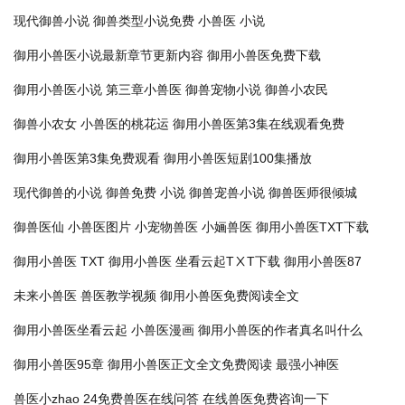
现代御兽小说
御兽类型小说免费
小兽医 小说
御用小兽医小说最新章节更新内容
御用小兽医免费下载
御用小兽医小说
第三章小兽医
御兽宠物小说
御兽小农民
御兽小农女
小兽医的桃花运
御用小兽医第3集在线观看免费
御用小兽医第3集免费观看
御用小兽医短剧100集播放
现代御兽的小说
御兽免费 小说
御兽宠兽小说
御兽医师很倾城
御兽医仙
小兽医图片
小宠物兽医
小婳兽医
御用小兽医TXT下载
御用小兽医 TXT
御用小兽医 坐看云起TⅩT下载
御用小兽医87
未来小兽医
兽医教学视频
御用小兽医免费阅读全文
御用小兽医坐看云起
小兽医漫画
御用小兽医的作者真名叫什么
御用小兽医95章
御用小兽医正文全文免费阅读
最强小神医
兽医小zhao
24免费兽医在线问答
在线兽医免费咨询一下