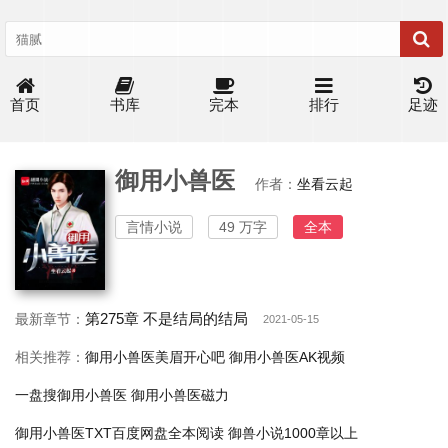
首页
书库
完本
排行
足迹
御用小兽医
作者：
坐看云起
言情小说
49 万字
全本
第275章 不是结局的结局
最新章节：
2021-05-15
相关推荐：
御用小兽医美眉开心吧
御用小兽医AK视频
一盘搜御用小兽医
御用小兽医磁力
御用小兽医TXT百度网盘全本阅读
御兽小说1000章以上