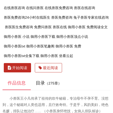
在线兽医咨询
在线问兽医
在线兽医免费咨询
兽医在线咨询
兽医免费咨询24小时在线医生
兽医免费咨询
兔子兽医专家在线咨询
兽医医生免费咨询
免费问兽医
兽医在线
御用小兽医 免费阅读全文
御用小兽医 小说
御用小兽医下载
御用小兽医顶点小说
御用小兽医txt
御用小兽医笔趣阁
御用小兽医 免费
御用小兽医txt全集下载
御用小兽医 坐看云起
开始阅读
最近阅读
作品信息
目录
（275章）
小兽医王小凡传承了祖传的吹牛秘籍，专治母牛不孕不育。没想
到，这个秘籍对人类也适用，且疗效奇特。于是乎，风韵美妇，绝色
名媛，排队让他治疗…… （小兽医身怀绝技，女病人排队候诊）