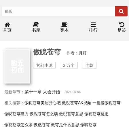
首页
书库
完本
排行
足迹
傲睨苍穹
作者：
月莳
玄幻小说
2 万字
连载
第十一章 大会开始
最新章节：
2024-06-06
相关推荐：
傲睨苍穹美眉开心吧
傲睨苍穹AK视频
一盘搜傲睨苍穹
傲睨苍穹磁力
傲睨苍穹怎么读
傲睨苍穹意思
傲视苍穹意思
傲视苍穹怎么读
傲然苍穹
傲穹是什么意思
傲啸苍穹