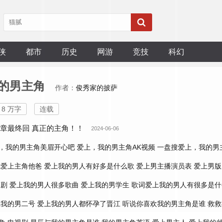
侠
都市
历史
网游
竞技
科幻
的男主角
作者：
俊秀家的披萨
8 万字
连载
3章最终回 真正的主角！！
2024-06-06
，我的男主角美眉开心吧
爱上，我的男主角AK视频
一盘搜爱上，我的男
我爱上主角他爸
爱上我的男人有好多是什么歌
爱上男主播演员表
爱上男版
韩剧
爱上我的男人很多歌曲
爱上我的男学生
歌词爱上我的男人有很多是什
上我的男二号
爱上我的男人都怀孕了晋江
听说你喜欢我的男主角是谁
救救