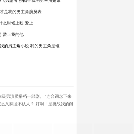
帅气男患者
骄阳伴我的男主角是谁
才是我的男主角演员表
什么时候上映
爱上
词
爱上我的他
我的男主角小说
我的男主角是谁
级男演员搭档一部剧。 “连台词念下来
喂！怎么又翻脸不认人？ 好啊！是挑战我的耐