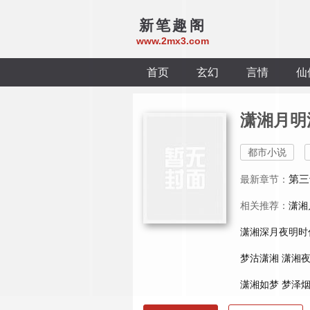
新笔趣阁
www.2mx3.com
首页
玄幻
言情
仙
潇湘月明
都市小说
第三
最新章节：
相关推荐：
潇湘
潇湘深月夜明时
梦沽潇湘
潇湘
潇湘如梦
梦泽