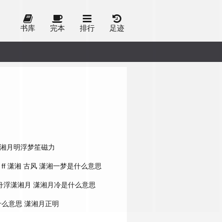
书库
完本
排行
足迹
湘月明浮梦笙磁力
ff
潇湘 古风
潇湘一梦是什么意思
舟浮潇湘月
潇湘月冷是什么意思
什么意思
潇湘月正明