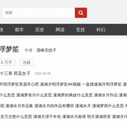
侠
都市
历史
网游
竞技
科幻
浮梦笙
作者：
莲峰无忧子
8 万字
连载
十三章 荷花女子
2024-06-06
月明浮梦笙美眉开心吧
潇湘月明浮梦笙AK视频
一盘搜潇湘月明浮梦笙
潇
什么意思
潇湘梦表示什么意思
潇湘梦的典故什么意思
潇湘水月作品
潇湘 
夜雨
潇湘水月作品集
潇湘水月的作品有哪些
潇湘水月
潇湘梦雨什么意思
烟含万古愁什么意思
潇湘月浸千年色
潇湘水月曲谱
明月潇湘茯茶
潇湘月