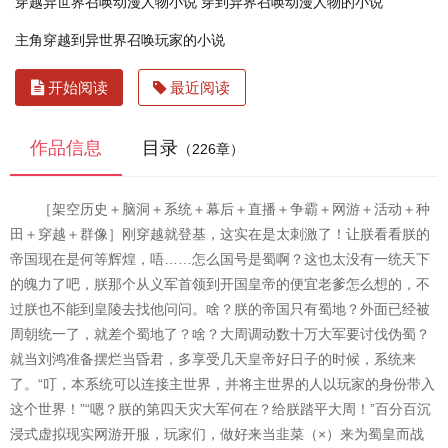
穿越异世界召唤动漫人物小说
穿到异界召唤动漫人物的小说
主角穿越到异世界召唤玩家的小说
开始阅读
最近阅读
作品信息
目录
（226章）
［架空历史＋脑洞＋系统＋幕后＋直播＋争霸＋网游＋活动＋种
田＋穿越＋群像］刚穿越就登基，这实在是太刺激了！让朕看看朕的
帝国现在是何等辉煌，唔……怎么国号是蜀啊？这也太没有一统天下
的魄力了吧，朕那个从义军首领到开国皇帝的便宜老爹怎么想的，不
过朕也不能到皇陵去找他问问。啥？朕的帝国只有蜀地？外面已经被
周朝统一了，就差个蜀地了？啥？大周调动数十万大军要讨伐伪蜀？
就当刘鸿准备摆烂当昏君，多享受几天皇帝好日子的时候，系统来
了。“叮，本系统可以连接主世界，并将主世界的人以玩家的身份带入
这个世界！”“嗯？朕的第四天灾大军何在？给朕踏平大周！”百分百沉
浸式虚拟现实网游开服，玩家们，做好来当韭菜（×）来为蜀皇而战