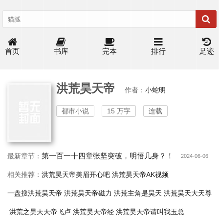
首页
书库
完本
排行
足迹
洪荒昊天帝
作者：
小蛇明
都市小说
15 万字
连载
第一百一十四章张坚突破，明悟几身？！
最新章节：
2024-06-06
相关推荐：
洪荒昊天帝美眉开心吧
洪荒昊天帝AK视频
一盘搜洪荒昊天帝
洪荒昊天帝磁力
洪荒主角是昊天
洪荒昊天大天尊
洪荒之昊天天帝飞卢
洪荒昊天帝经
洪荒昊天帝请叫我玉总