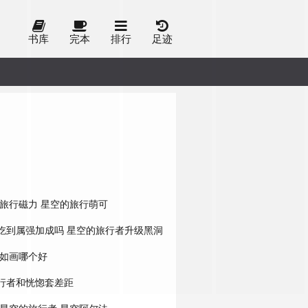
书库
完本
排行
足迹
旅行磁力
星空的旅行萌可
吃到属强加成吗
星空的旅行者升级黑洞
如画哪个好
行者和恍惚套差距