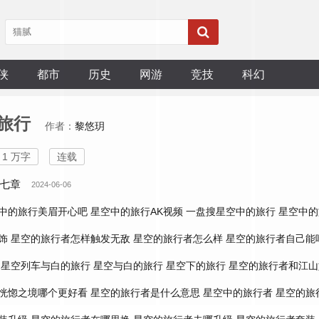
侠
都市
历史
网游
竞技
科幻
旅行
作者：
黎悠玥
1 万字
连载
七章
2024-06-06
中的旅行美眉开心吧
星空中的旅行AK视频
一盘搜星空中的旅行
星空中的
饰
星空的旅行者怎样触发无敌
星空的旅行者怎么样
星空的旅行者自己能
星空列车与白的旅行
星空与白的旅行
星空下的旅行
星空的旅行者和江山
恍惚之境哪个更好看
星空的旅行者是什么意思
星空中的旅行者
星空的旅