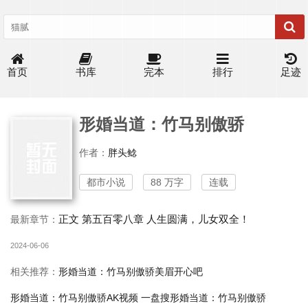
首页
书库
完本
排行
足迹
形婚当道：竹马别傲骄
作者：
胖头鲶
都市小说
88 万字
连载
正文 第五百零八章 人生圆满，儿女双全！
最新章节：
2024-06-06
相关推荐：
形婚当道：竹马别傲骄美眉开心吧
形婚当道：竹马别傲骄AK视频
一盘搜形婚当道：竹马别傲骄