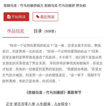
形婚当道：竹马别傲骄磁力
形婚当道:竹马别傲骄 胖头鲶
开始阅读
最近阅读
作品信息
目录
（508章）
“给你一个证明你爱我的机会？”这一夜，苏某女夜不归宿。事隔
多日，刑某男再一次的说道， “给你一个证明你爱我的机会？”结果，
苏某女被刑某男带着直接进了民政局，卡卡两下，他们两个直接从男
女朋友的关系变成了男女关系。 等到所有的事情真相都揭开，苏某女
才知道，所有的一切都是刑某男的策划的。 “我要跟你离婚。”苏某女
生气的大喊道。刑某男一步一步的慢慢逼近， “这一辈子，我都不可
能有离婚，有的只是丧偶，你试试看。”
《形婚当道：竹马别傲骄》最新章节
正文 第五百零八章 人生圆满，儿女双全！