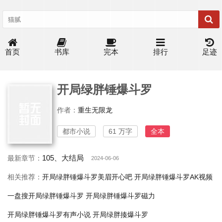
首页
书库
完本
排行
足迹
开局绿胖锤爆斗罗
作者：
重生无限龙
都市小说
61 万字
全本
105、大结局
最新章节：
2024-06-06
相关推荐：
开局绿胖锤爆斗罗美眉开心吧
开局绿胖锤爆斗罗AK视频
一盘搜开局绿胖锤爆斗罗
开局绿胖锤爆斗罗磁力
开局绿胖锤爆斗罗有声小说
开局绿胖揍爆斗罗