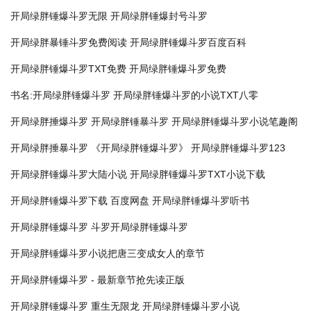
开局绿胖锤爆斗罗无限
开局绿胖锤爆封号斗罗
开局绿胖暴锤斗罗免费阅读
开局绿胖锤爆斗罗百度百科
开局绿胖锤爆斗罗TXT免费
开局绿胖锤爆斗罗免费
书名:开局绿胖锤爆斗罗
开局绿胖锤爆斗罗的小说TXT八零
开局绿胖捶爆斗罗
开局绿胖锤暴斗罗
开局绿胖锤爆斗罗小说笔趣阁
开局绿胖捶暴斗罗
《开局绿胖锤爆斗罗》
开局绿胖锤爆斗罗123
开局绿胖锤爆斗罗大陆小说
开局绿胖锤爆斗罗TXT小说下载
开局绿胖锤爆斗罗下载 百度网盘
开局绿胖锤爆斗罗听书
开局绿胖锤爆斗罗
斗罗开局绿胖锤爆斗罗
开局绿胖锤爆斗罗小说把唐三变成女人的章节
开局绿胖锤爆斗罗 - 最新章节抢先读正版
开局绿胖锤爆斗罗 重生无限龙
开局绿胖锤爆斗罗小说