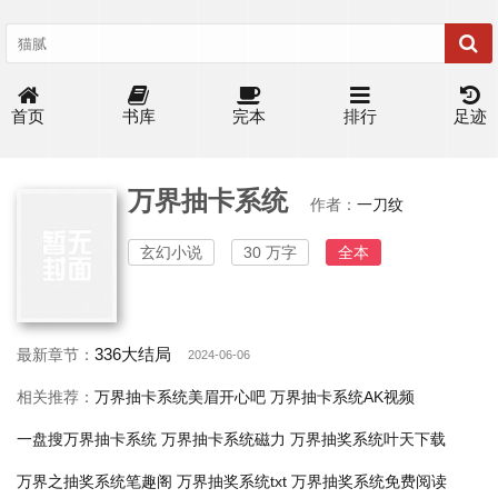
首页
书库
完本
排行
足迹
万界抽卡系统
作者：
一刀纹
玄幻小说
30 万字
全本
336大结局
最新章节：
2024-06-06
相关推荐：
万界抽卡系统美眉开心吧
万界抽卡系统AK视频
一盘搜万界抽卡系统
万界抽卡系统磁力
万界抽奖系统叶天下载
万界之抽奖系统笔趣阁
万界抽奖系统txt
万界抽奖系统免费阅读