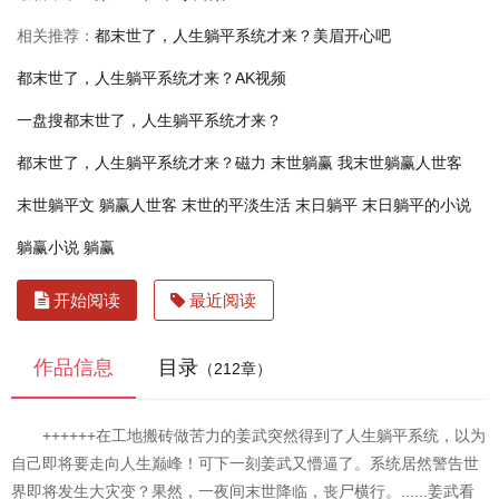
相关推荐：
都末世了，人生躺平系统才来？美眉开心吧
都末世了，人生躺平系统才来？AK视频
一盘搜都末世了，人生躺平系统才来？
都末世了，人生躺平系统才来？磁力
末世躺赢
我末世躺赢人世客
末世躺平文
躺赢人世客
末世的平淡生活
末日躺平
末日躺平的小说
躺赢小说
躺赢
开始阅读
最近阅读
作品信息
目录
（212章）
++++++在工地搬砖做苦力的姜武突然得到了人生躺平系统，以为
自己即将要走向人生巅峰！可下一刻姜武又懵逼了。系统居然警告世
界即将发生大灾变？果然，一夜间末世降临，丧尸横行。......姜武看