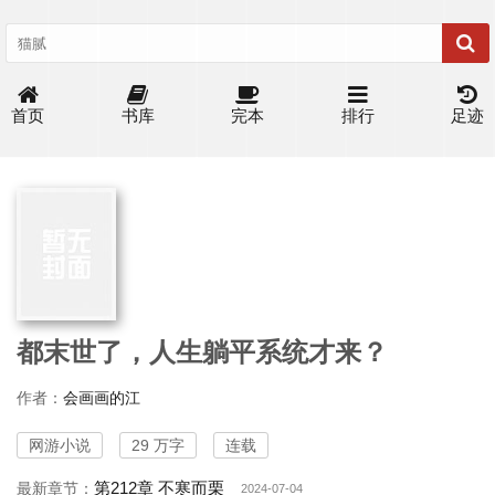
首页
书库
完本
排行
足迹
都末世了，人生躺平系统才来？
作者：
会画画的江
网游小说
29 万字
连载
第212章 不寒而栗
最新章节：
2024-07-04