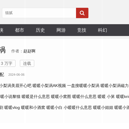
侠
都市
历史
网游
竞技
科幻
涡
作者：
赵赵啊
3 万字
连载
配
2024-06-06
小梨涡美眉开心吧
暖暖小梨涡AK视频
一盘搜暖暖小梨涡
暖暖小梨涡磁力
暖暖小说黎猫
暖暖是什么意思
暖暖小窝图
暖暖什么意思
暖暖 小舅
暖暖kri
剧
暖暖vlog
暖暖和小酒窝
暖暖小白
小暖暖什么意思
暖暖小姐姐
暖暖小