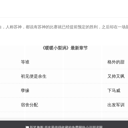
苏白，人称苏神，都说有苏神的比赛就已经提前预定的胜利，之后却在一场
《暖暖小梨涡》最新章节
等谁
格外的甜
初见便是余生
又帅又飒
孽缘
下马威
宿舍分配
出发军训
新笔趣阁
书友最值得收藏的免费网络小说阅读网