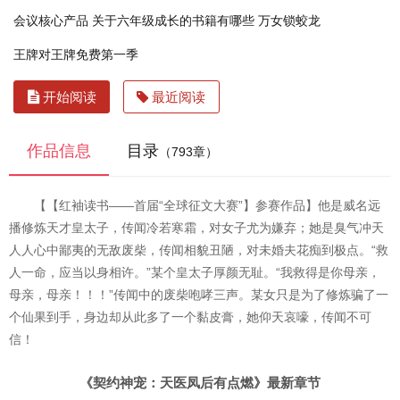
会议核心产品
关于六年级成长的书籍有哪些
万女锁蛟龙
王牌对王牌免费第一季
开始阅读
最近阅读
作品信息
目录
（793章）
【【红袖读书——首届“全球征文大赛”】参赛作品】他是威名远
播修炼天才皇太子，传闻冷若寒霜，对女子尤为嫌弃；她是臭气冲天
人人心中鄙夷的无敌废柴，传闻相貌丑陋，对未婚夫花痴到极点。“救
人一命，应当以身相许。”某个皇太子厚颜无耻。“我救得是你母亲，
母亲，母亲！！！”传闻中的废柴咆哮三声。某女只是为了修炼骗了一
个仙果到手，身边却从此多了一个黏皮膏，她仰天哀嚎，传闻不可
信！
《契约神宠：天医凤后有点燃》最新章节