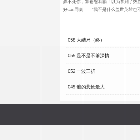
弄不死你，算爸爸我输！以为拿到了热
好cos同桌——“我不是什么盖世英雄也
058 大结局（终）
055 是不是不够深情
052 一波三折
049 谁的悲怆最大