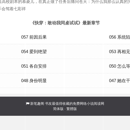
血高校剧本的慕菱儿，在真正做了任务后痛问苍天：为什么我那么认真的
不会驾着七彩祥
《快穿：敢动我同桌试试》最新章节
057 前因后果
056 系统
054 爱到绝望
053 再相
051 各自安排
050 怎么
048 身份明显
047 她在
新笔趣阁
书友最值得收藏的免费网络小说阅读网
简体版
·
繁體版