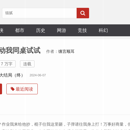
侠
都市
历史
网游
竞技
科幻
动我同桌试试
作者：
缠言顺耳
7 万字
连载
8 大结局（终）
2024-06-07
最近阅读
？作业我来给他抄，棍子往我这里砸，子弹请往我身上打！万事好商量，