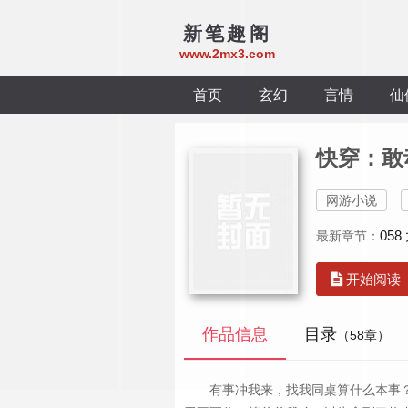
新笔趣阁
www.2mx3.com
首页
玄幻
言情
仙
快穿：敢
网游小说
05
最新章节：
开始阅读
作品信息
目录
（58章）
有事冲我来，找我同桌算什么本事