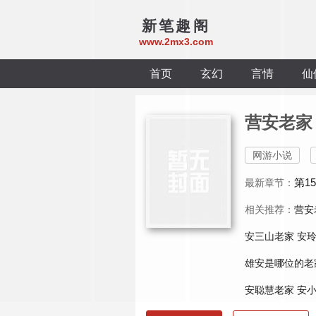
新笔趣阁
www.2mx3.com
首页
玄幻
言情
仙
营安老家
网游小说
第1
最新章节：
相关推荐：
营安
安三山老家
安
雄安是哪位的老
安聪慧老家
安