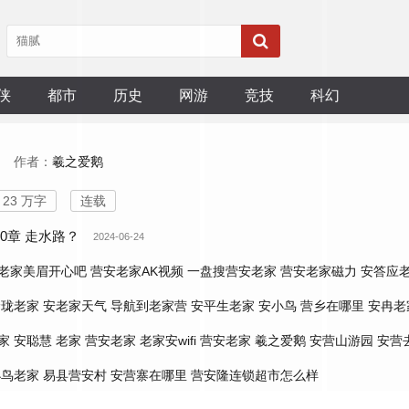
侠
都市
历史
网游
竞技
科幻
作者：
羲之爱鹅
23 万字
连载
50章 走水路？
2024-06-24
老家美眉开心吧
营安老家AK视频
一盘搜营安老家
营安老家磁力
安答应
玲珑老家
安老家天气
导航到老家营
安平生老家
安小鸟
营乡在哪里
安冉老
家
安聪慧 老家
营安老家
老家安wifi
营安老家 羲之爱鹅
安营山游园
安营
小鸟老家
易县营安村
安营寨在哪里
营安隆连锁超市怎么样