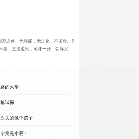
回家之路，无异能，无进化，不圣母。作
不喜，直接退出，可评一分，勿辱父
 拦路的火车
开枪试探
 再次哭的像个孩子
 这毕竟是水啊！