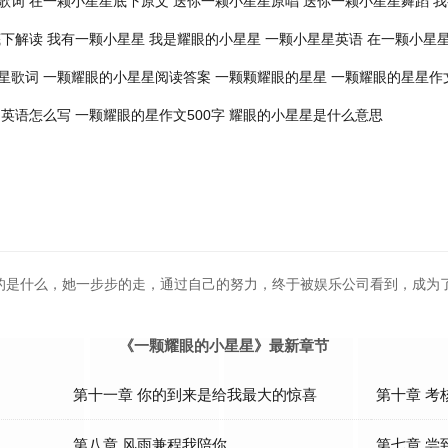
歌词
在一颗小星星底下原文
送你一颗小星星原唱
送你一颗小星星舞蹈
我
底下解读
我有一颗小星星
我是耀眼的小星星
一颗小星星英语
在一颗小星
星歌词
一颗耀眼的小星星阅读答案
一颗颗耀眼的星星
一颗耀眼的星星作
 英语怎么写
一颗耀眼的星作文500字
耀眼的小星星是什么意思
的是什么，她一步步的走，通过自己的努力，终于被娱乐公司看到，成为
《一颗耀眼的小星星》最新章节
第十一章 你的到来是给我最大的惊喜
第十章 考
第八章 风雨兼程我陪你
第七章 尝