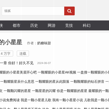
侠
都市
历史
网游
竞技
科幻
的小星星
作者：
奶糖味甜
4 万字
连载
一章 你好！好久不见
2024-06-07
耀眼的小星星美眉开心吧
一颗耀眼的小星星AK视频
一盘搜一颗耀眼的小
一颗耀眼星辰什么意思
一颗耀眼的星从此陨落
一颗颗耀眼的钻石拼音
一
文
一颗颗闪耀的星星
一颗星星的闪耀
你是一颗耀眼的星星
最耀眼的一颗
小说免费阅读
我是一颗小星星儿歌
我有一颗小星星小说
儿歌我是一颗小