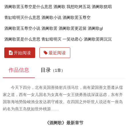
酒阑歌罢玉尊空是什么意思
酒阑歌 我想吃烤五花
酒阑歌犹唱
青缸暗明灭什么意思
酒阑歌小说
酒阑歌罢玉尊空
酒阑歌罢玉尊空小说
酒阑歌罢
酒阑歌罢更迟留
酒阑歌gl
酒阑歌罢是什么意思
青缸暗明灭
一笑动君心
酒阑歌罢两沉沉
开始阅读
最近阅读
作品信息
目录
（1章）
今天下四分，北有吴国善骑射兵强马壮，南有梁国善文墨遵从儒
家之道，西有一女儿国名为女真有一女王骁勇善战深谋远虑，东有齐
国靠海地势险峻渔业发达易守难攻。在四国之外听世人说还有一座岛
屿名为燕王岛犹如世外桃源……
《酒阑歌》最新章节