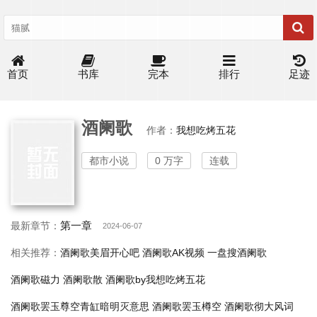
首页
书库
完本
排行
足迹
酒阑歌
作者：
我想吃烤五花
都市小说
0 万字
连载
第一章
最新章节：
2024-06-07
相关推荐：
酒阑歌美眉开心吧
酒阑歌AK视频
一盘搜酒阑歌
酒阑歌磁力
酒阑歌散
酒阑歌by我想吃烤五花
酒阑歌罢玉尊空青缸暗明灭意思
酒阑歌罢玉樽空
酒阑歌彻大风词