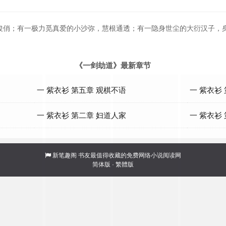
俊俏；有一极力觅真爱的小沙弥，慧根通透；有一隐身世尘的大衍汉子，
《一剑劫道》最新章节
一 紫衣衫 第五章 观棋不语
一 紫衣衫
一 紫衣衫 第二章 妇道人家
一 紫衣衫
新笔趣阁
书友最值得收藏的免费网络小说阅读网
简体版
·
繁體版