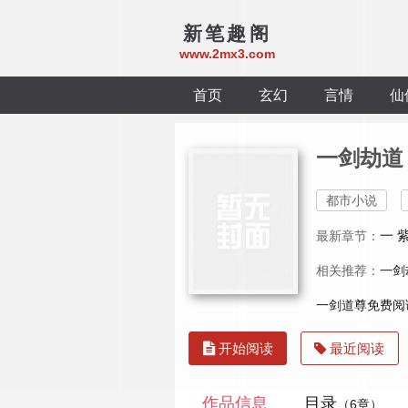
新笔趣阁
www.2mx3.com
首页
玄幻
言情
仙
一剑劫道
都市小说
一 
最新章节：
相关推荐：
一剑
一剑道尊免费阅
开始阅读
最近阅读
作品信息
目录
（6章）