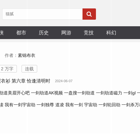
侠
都市
历史
网游
竞技
科幻
作者：
素锦布衣
2 万字
连载
紫衣衫 第六章 恰逢清明时
2024-06-07
劫道美眉开心吧
一剑劫道AK视频
一盘搜一剑劫道
一剑劫道磁力
一剑gl
读
我有一剑宇宙劫
一剑独尊 道凌
我有一剑 宇宙劫
一剑轮回劫
一剑杀万