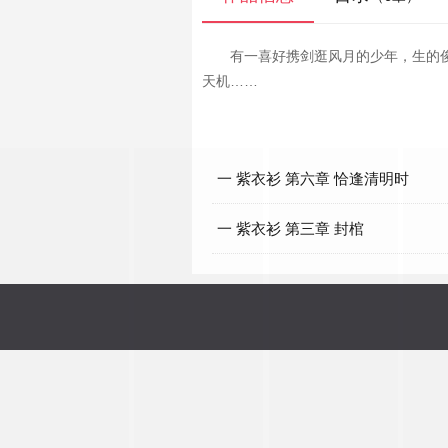
有一喜好携剑逛风月的少年，生的
天机……
一 紫衣衫 第六章 恰逢清明时
一 紫衣衫 第三章 封棺