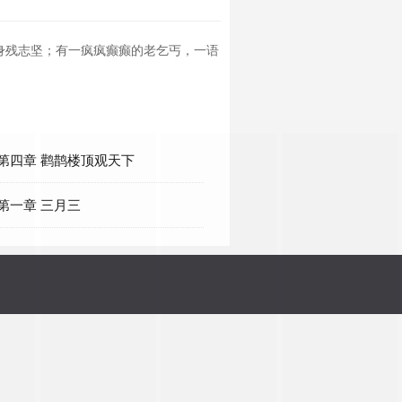
身残志坚；有一疯疯癫癫的老乞丐，一语
 第四章 鹳鹊楼顶观天下
 第一章 三月三