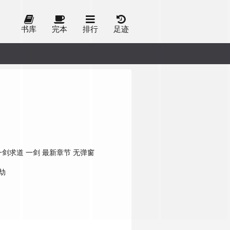
书库
完本
排行
足迹
一剑求道
一剑 最新章节 无弹窗
劫