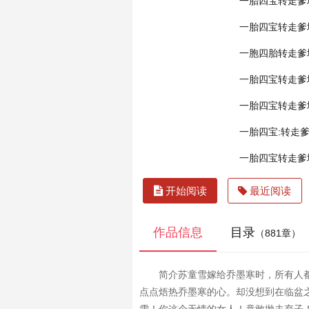
一胎四宝转走爹
一胎四宝转走爹
一胞四胎转走爹
一胎四宝转走爹
一胎四宝转走爹
一胎四宝:转走爹
一胎四宝转走爹
开始阅读
最近阅读
作品信息
目录
（881章）
简介苏童雪嫁给乔墨寒时，所有人
点点焐热乔墨寒的心。却没想到在临盆