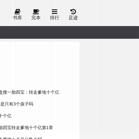
书库
完本
排行
足迹
盘搜一胎四宝：转走爹地十个亿
是只有3个孩子吗
十个亿
胎四宝转走爹地十个亿第1章