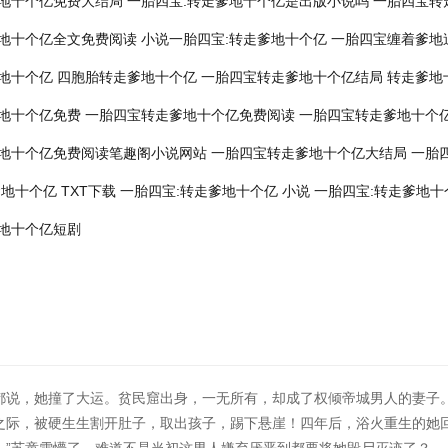
地十个亿免费大结局
一胎四宝:转走爹地十个亿是出版小说吗
一胎四宝转
地十个亿全文免费阅读
小说一胎四宝:转走爹地十个亿
一胎四宝缠着爹地
地十个亿
四胞胎转走爹地十个亿
一胎四宝转走爹地十个亿结局
转走爹地
地十个亿免费
一胎四宝转走爹地十个亿免费阅读
一胎四宝转走爹地十个
地十个亿免费阅读笔趣阁小说网站
一胎四宝转走爹地十个亿大结局
一胎
地十个亿 TXT下载
一胎四宝:转走爹地十个亿 小说
一胎四宝:转走爹地十
地十个亿短剧
都说，她撞了大运。贫民窟出身，一无所有，却成了权倾帝城男人的妻子
之际，被硬生生割开肚子，取出孩子，踢下悬崖！四年后，浴火重生的她回