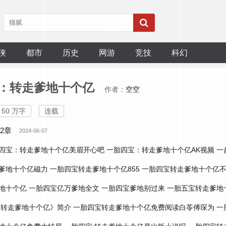
侠
都市
历史
网游
竞技
科幻
：转走爹地十个亿
作者：
空空
50 万字
连载
82章
2024-06-07
四宝：转走爹地十个亿美眉开心吧
一胎四宝：转走爹地十个亿AK视频
一
爹地十个亿磁力
一胎四宝转走爹地十个亿855
一胎四宝转走爹地十个亿不
地十个亿
一胎四宝亿万爹地全文
一胎四宝爹地别过来
一胎五宝转走爹地
:转走爹地十个亿》简介
一胎四宝转走爹地十个亿免费阅读白苓傅琛为
一