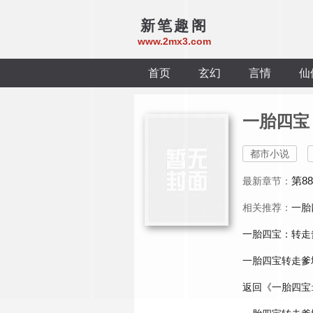
新笔趣阁
www.2mx3.com
首页
玄幻
言情
仙
一胎四宝
都市小说
第8
最新章节：
相关推荐：
一胎
一胎四宝：转走
一胎四宝转走爹
返回《一胎四宝