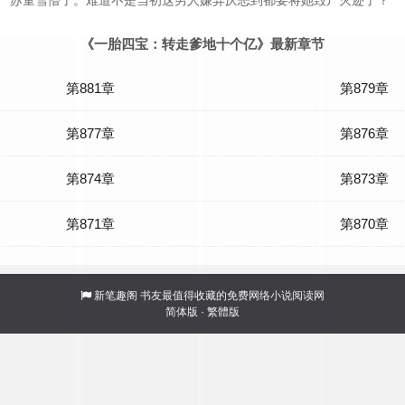
！”苏童雪懵了。难道不是当初这男人嫌弃厌恶到都要将她毁尸灭迹了？
《一胎四宝：转走爹地十个亿》最新章节
第881章
第879章
第877章
第876章
第874章
第873章
第871章
第870章
新笔趣阁
书友最值得收藏的免费网络小说阅读网
简体版
·
繁體版