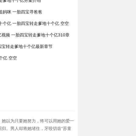
走爹地十个亿分集介绍
追妈咪
一胎四宝寻爸爸
十个亿
一胎四宝转走爹地十个亿 空空
亿视频
一胎四宝转走爹地十个亿310章
四宝转走爹地十个亿最新章节
个亿 空空
。她以为只要她努力，终可以用她的爱一
归。男人却将她堵住，牙咬切齿“苏童