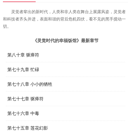
灵觉者辈出的新时代，人类和非人类在舞台上展露风姿，灵觉者
和科技者齐头并进，表面和谐的背后危机四伏，看不见的黑手搅动一
切。
《灵觉时代的幸福饭馆》最新章节
第八十章 驱瘴符
第七十九章 忙碌
第七十八章 小小的牺牲
第七十七章 驱瘴符
第七十六章 中毒
第七十五章 莲花幻影