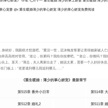
少的掌心娇宠》 作者:七月十一
重生暖婚:薄少的掌上娇妻
重生暖婚:薄少的掌
掌心宠妻
@r:重生暖婚薄少的掌心娇宠
薄少的掌心娇宠免费阅读
帅，身材好，我眼瞎才想逃吧。”重活一世，迟沐晚发誓要让害得她家破人
举高高绝对管用。“老公，你累吗？我给你按摩吧。”“老公，你饿吗？我
心尖上。某天：“薄总，夫人离家出走了，她说太累，需要一个人好好休息
堵在门板上：“老婆逃到哪儿我追到哪儿……”
《重生暖婚：薄少的掌心娇宠》最新章节
第515章 番外小日常
第514章 
第512章 婚礼2
第511章 