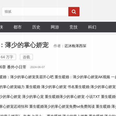
侠
都市
历史
网游
竞技
科幻
：薄少的掌心娇宠
作者：
迟沐晚薄西琛
64 万字
连载
16章 番外小日常
2024-06-07
暖婚：薄少的掌心娇宠美眉开心吧
重生暖婚：薄少的掌心娇宠AK视频
一
的掌心娇宠磁力
重生暖婚 薄少的掌心娇宠
书名重生暖婚:薄少的掌心娇宠
少的掌心娇宠
薄少的掌心宠
重生暖婚薄少的掌心娇宠 小说TXT
重生暖婚
掌心娇宠迟靖恒和
重生暖婚薄少的掌心娇宠免费txt免费阅读
重生暖婚: