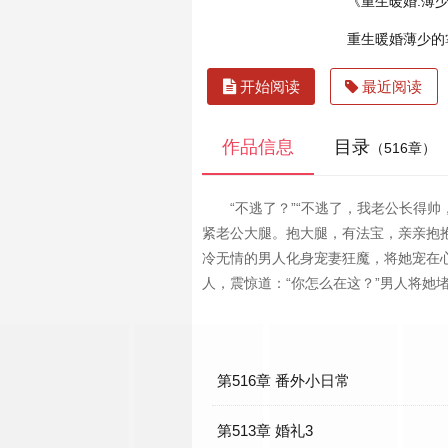
《重生暖婚:薄
重生暖婚薄少的
开始阅读
最近阅读
作品信息
目录
（516章）
“不逃了？”“不逃了，我老公长得
紧老公大腿。抱大腿，有法宝，亲亲抱抱
冷无情的男人化身宠妻狂魔，将她宠在
人，震惊道：“你怎么在这？”男人将她
第516章 番外小日常
第513章 婚礼3