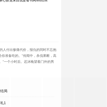
心娇宠来自我爱看书网feisuzw.
亡的人付出惨痛代价，报仇的同时不忘抱
给你准备吃的。”传闻中，杀伐果断，高
。”一个小时后。迟沐晚望着门外的男
大结局
婚礼1