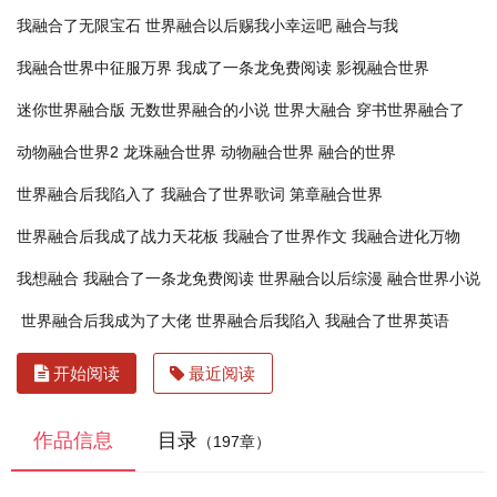
我融合了无限宝石
世界融合以后赐我小幸运吧
融合与我
我融合世界中征服万界
我成了一条龙免费阅读
影视融合世界
迷你世界融合版
无数世界融合的小说
世界大融合
穿书世界融合了
动物融合世界2
龙珠融合世界
动物融合世界
融合的世界
世界融合后我陷入了
我融合了世界歌词
第章融合世界
世界融合后我成了战力天花板
我融合了世界作文
我融合进化万物
我想融合
我融合了一条龙免费阅读
世界融合以后综漫
融合世界小说
世界融合后我成为了大佬
世界融合后我陷入
我融合了世界英语
开始阅读
最近阅读
作品信息
目录
（197章）