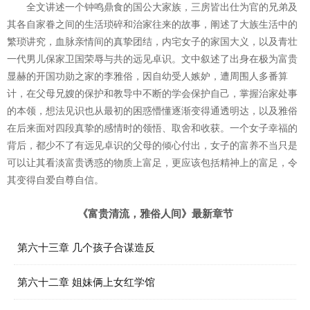
全文讲述一个钟鸣鼎食的国公大家族，三房皆出仕为官的兄弟及
其各自家眷之间的生活琐碎和治家往来的故事，阐述了大族生活中的
繁琐讲究，血脉亲情间的真挚团结，内宅女子的家国大义，以及青壮
一代男儿保家卫国荣辱与共的远见卓识。文中叙述了出身在极为富贵
显赫的开国功勋之家的李雅俗，因自幼受人嫉妒，遭周围人多番算
计，在父母兄嫂的保护和教导中不断的学会保护自己，掌握治家处事
的本领，想法见识也从最初的困惑懵懂逐渐变得通透明达，以及雅俗
在后来面对四段真挚的感情时的领悟、取舍和收获。一个女子幸福的
背后，都少不了有远见卓识的父母的倾心付出，女子的富养不当只是
可以让其看淡富贵诱惑的物质上富足，更应该包括精神上的富足，令
其变得自爱自尊自信。
《富贵清流，雅俗人间》最新章节
第六十三章 几个孩子合谋造反
第六十二章 姐妹俩上女红学馆