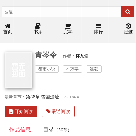
首页
书库
完本
排行
足迹
青岑令
作者：
杯九盏
都市小说
4 万字
连载
第36章 雪国遗址
最新章节：
2024-06-07
开始阅读
最近阅读
作品信息
目录
（36章）