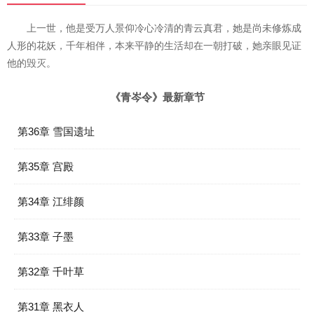
上一世，他是受万人景仰冷心冷清的青云真君，她是尚未修炼成
人形的花妖，千年相伴，本来平静的生活却在一朝打破，她亲眼见证
他的毁灭。
《青岑令》最新章节
第36章 雪国遗址
第35章 宫殿
第34章 江绯颜
第33章 子墨
第32章 千叶草
第31章 黑衣人