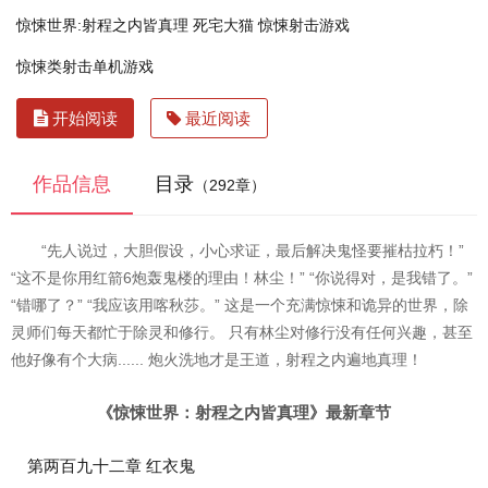
惊悚世界:射程之内皆真理 死宅大猫
惊悚射击游戏
惊悚类射击单机游戏
开始阅读
最近阅读
作品信息
目录
（292章）
“先人说过，大胆假设，小心求证，最后解决鬼怪要摧枯拉朽！”
“这不是你用红箭6炮轰鬼楼的理由！林尘！” “你说得对，是我错了。”
“错哪了？” “我应该用喀秋莎。” 这是一个充满惊悚和诡异的世界，除
灵师们每天都忙于除灵和修行。 只有林尘对修行没有任何兴趣，甚至
他好像有个大病...... 炮火洗地才是王道，射程之内遍地真理！
《惊悚世界：射程之内皆真理》最新章节
第两百九十二章 红衣鬼