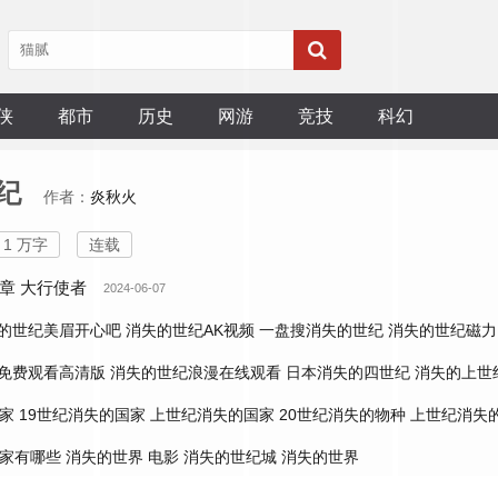
侠
都市
历史
网游
竞技
科幻
纪
作者：
炎秋火
1 万字
连载
章 大行使者
2024-06-07
的世纪美眉开心吧
消失的世纪AK视频
一盘搜消失的世纪
消失的世纪磁力
免费观看高清版
消失的世纪浪漫在线观看
日本消失的四世纪
消失的上世
国家
19世纪消失的国家
上世纪消失的国家
20世纪消失的物种
上世纪消失
国家有哪些
消失的世界 电影
消失的世纪城
消失的世界