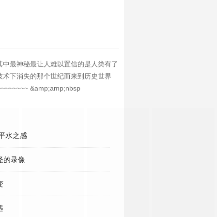
其中最神秘最让人难以置信的是人类有了
技术下消失的那个世纪而来到历史世界
 &amp;amp;nbsp
 平水之感
怪的录像
变
遇