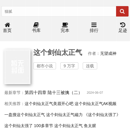
首页
书库
完本
排行
足迹
这个剑仙太正气
作者：
无望成神
都市小说
9 万字
连载
第四十四章 陆十三被擒（二）
最新章节：
2024-06-07
相关推荐：
这个剑仙太正气美眉开心吧
这个剑仙太正气AK视频
一盘搜这个剑仙太正气
这个剑仙太正气磁力
《这个剑仙太强了》
这个剑仙太强了 100多章节
这个剑仙太正气 鱼太腥