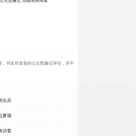
公主愁嫁记 泊烟免费阅读
读，书友所发表的公主愁嫁记评论，并不
古州出兵
祸起萧墙
山林访客