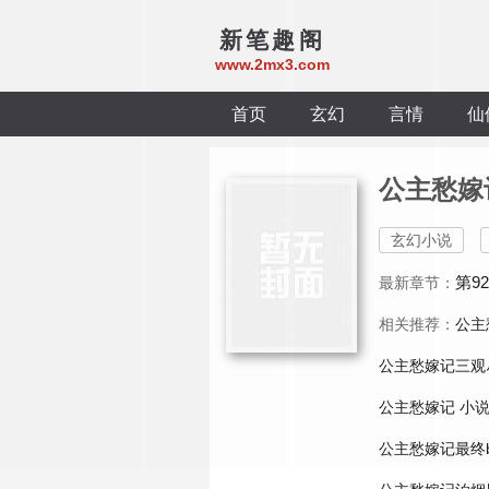
新笔趣阁
www.2mx3.com
首页
玄幻
言情
仙
公主愁嫁
玄幻小说
第9
最新章节：
相关推荐：
公主
公主愁嫁记三观
公主愁嫁记 小
公主愁嫁记最终b