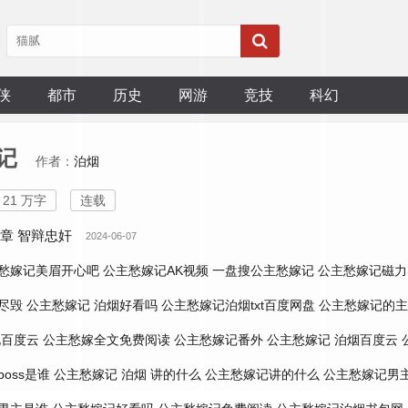
侠
都市
历史
网游
竞技
科幻
记
作者：
泊烟
21 万字
连载
2章 智辩忠奸
2024-06-07
愁嫁记美眉开心吧
公主愁嫁记AK视频
一盘搜公主愁嫁记
公主愁嫁记磁力
尽毁
公主愁嫁记 泊烟好看吗
公主愁嫁记泊烟txt百度网盘
公主愁嫁记的主
说百度云
公主愁嫁全文免费阅读
公主愁嫁记番外
公主愁嫁记 泊烟百度云
oss是谁
公主愁嫁记 泊烟 讲的什么
公主愁嫁记讲的什么
公主愁嫁记男