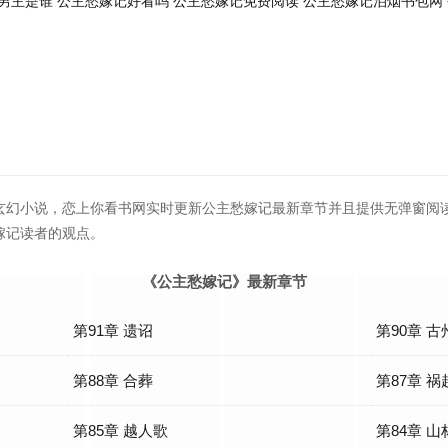
男主是谁
公主愁嫁记好看吗
公主愁嫁记免费阅读
公主愁嫁记泊烟书包网
烟
玄幻小说，恋上你看书网实时更新公主愁嫁记最新章节并且提供无弹窗阅
嫁记读者的观点。
《公主愁嫁记》最新章节
第91章 遗诏
第90章 
第88章 合葬
第87章 
第85章 越人歌
第84章 