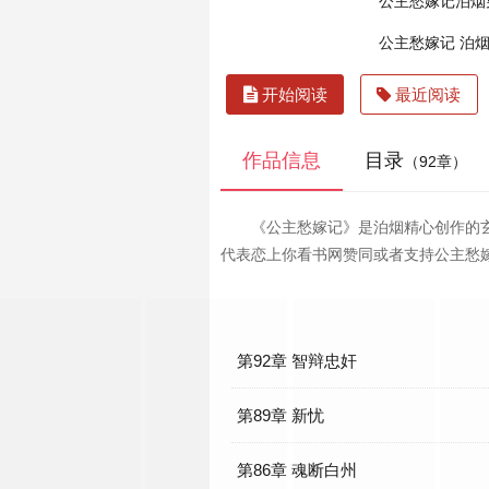
公主愁嫁记泊烟
公主愁嫁记 泊
开始阅读
最近阅读
作品信息
目录
（92章）
《公主愁嫁记》是泊烟精心创作的
代表恋上你看书网赞同或者支持公主愁
第92章 智辩忠奸
第89章 新忧
第86章 魂断白州