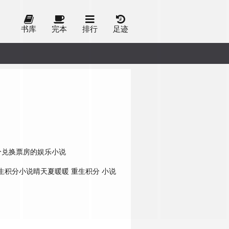
书库
完本
排行
足迹
分兑换票房的娱乐小说
生积分小说晴天夏暖暖
重生积分 小说