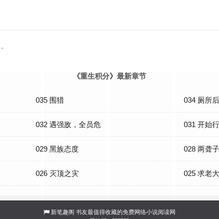
了。
《重生积分》最新章节
035 围猎
034 厕
032 遇强敌，全员危
031 开始
029 黑族态度
028 两
026 灭顶之灾
025 求老
新笔趣阁
书友最值得收藏的免费网络小说阅读网