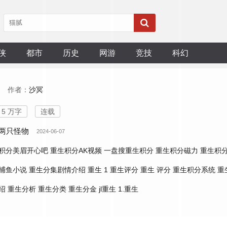
侠
都市
历史
网游
竞技
科幻
作者：
沙冥
5 万字
连载
6 两只怪物
2024-06-07
积分美眉开心吧
重生积分AK视频
一盘搜重生积分
重生积分磁力
重生积
捕鱼小说
重生分集剧情介绍
重生 1
重生评分
重生 评分
重生积分系统
重
绍
重生分析
重生分类
重生分金
jl重生
1.重生