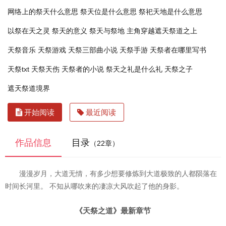
网络上的祭天什么意思
祭天位是什么意思
祭祀天地是什么意思
以祭在天之灵
祭天的意义
祭天与祭地
主角穿越遮天祭道之上
天祭音乐
天祭游戏
天祭三部曲小说
天祭手游
天祭者在哪里写书
天祭txt
天祭天伤
天祭者的小说
祭天之礼是什么礼
天祭之子
遮天祭道境界
开始阅读
最近阅读
作品信息
目录
（22章）
漫漫岁月，大道无情，有多少想要修炼到大道极致的人都陨落在
时间长河里。 不知从哪吹来的凄凉大风吹起了他的身影。
《天祭之道》最新章节