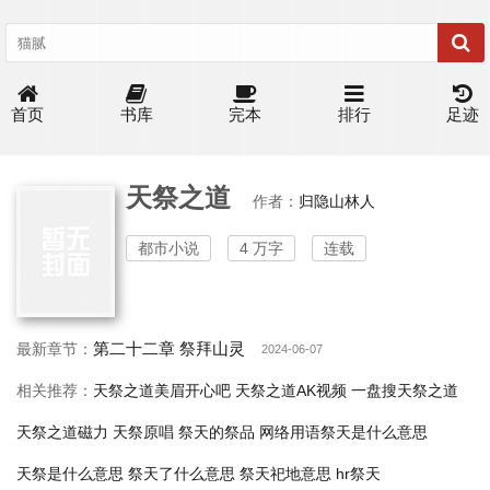
首页
书库
完本
排行
足迹
天祭之道
作者：
归隐山林人
都市小说
4 万字
连载
第二十二章 祭拜山灵
最新章节：
2024-06-07
相关推荐：
天祭之道美眉开心吧
天祭之道AK视频
一盘搜天祭之道
天祭之道磁力
天祭原唱
祭天的祭品
网络用语祭天是什么意思
天祭是什么意思
祭天了什么意思
祭天祀地意思
hr祭天