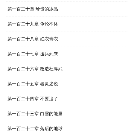
第一百三十章 珍贵的冰晶
第一百二十九章 争论不休
第一百二十八章 红衣青衣
第一百二十七章 援兵到来
第一百二十六章 改造杜淳武
第一百二十五章 器灵述说
第一百二十四章 不要追了
第一百二十三章 白雪的能量
第一百二十二章 落后的地球