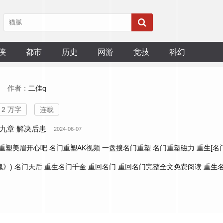
侠
都市
历史
网游
竞技
科幻
作者：
二佳q
2 万字
连载
九章 解决后患
2024-06-07
重塑美眉开心吧
名门重塑AK视频
一盘搜名门重塑
名门重塑磁力
重生[名
瑰》)
名门天后:重生名门千金
重回名门
重回名门完整全文免费阅读
重生