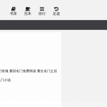
书库
完本
排行
足迹
门玫瑰
重回名门免费阅读
重生名门之后
名门小说