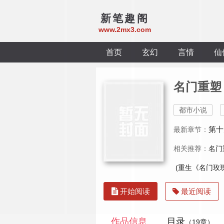
新笔趣阁
www.2mx3.com
首页
玄幻
言情
仙
名门重塑
都市小说
第十
最新章节：
相关推荐：
名门
(重生《名门玫
开始阅读
最近阅读
作品信息
目录
（19章）