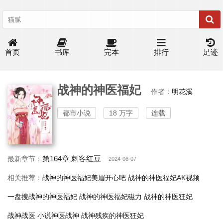
首页
书库
完本
排行
足迹
战神的神医福妃
作者：
明花溪
都市小说
18 万字
连载
第164章 刺客红豆
最新章节：
2024-06-07
相关推荐：
战神的神医福妃美眉开心吧
战神的神医福妃AK视频
一盘搜战神的神医福妃
战神的神医福妃磁力
战神的神医狂妃
战神战医
小说神医战神
战神残疾的神医狂妃