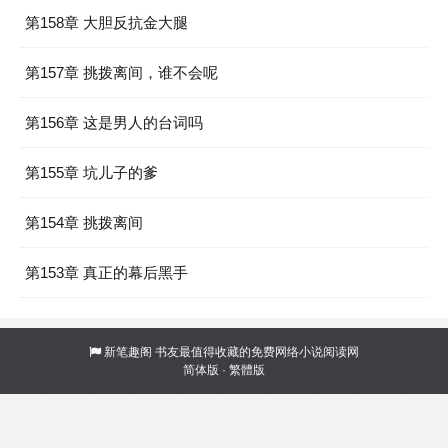
第158章 大胆反抗金大腿
第157章 挑拨离间，谁不会呢
第156章 这是男人的台词吗
第155章 坑儿子的爹
第154章 挑拨离间
第153章 真正的幕后黑手
新笔趣阁
书友最值得收藏的免费网络小说阅读网
简体版
·
繁體版