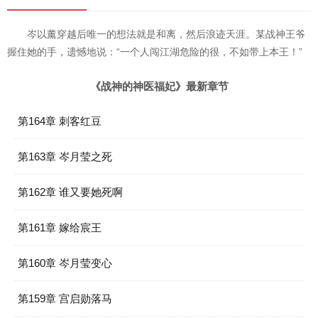
岑以薰穿越后唯一的想法就是和离，然后浪迹天涯。某战神王爷
握住她的手，遗憾地说：“一个人闯江湖危险的很，不如带上本王！”
《战神的神医福妃》最新章节
第164章 刺客红豆
第163章 岑月莹之死
第162章 谁又要她死啊
第161章 嫁给宸王
第160章 岑月莹变心
第159章 宫启勋落马