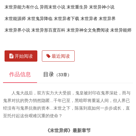
末世异能力有什么
异雨末世小说
末世重生异
末世异神小说
末世能源师
末世鬼异降临
末世异者下载
末世异者
末世异界
末世异界小说
末世异形百度百科
末世异神全文免费阅读
未世异能师
开始阅读
最近阅读
作品信息
目录
（33章）
人鬼大战后，双方实力大大受损，鬼皇被封印在鬼界深处，而与
鬼界对抗的势力悄然隐匿...千年已至，黑暗即将重返人间，但人界已
经没有与鬼界抗衡的资本...末世之下，陈落到底如何一步步成长，直
至托付起这份艰难沉重的使命？
《末世异师》最新章节