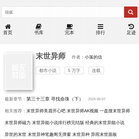
首页
书库
完本
排行
足迹
末世异师
作者：
小落的信
都市小说
5 万字
连载
第三十三章 寻找命珠（下）
最新章节：
2024-06-07
相关推荐：
末世异师美眉开心吧
末世异师AK视频
一盘搜末世异师
末世异师磁力
末世异能小说排行榜完结版
经典的末世异能小说
异世的末世
末世异神笔趣阁无弹窗
末世异种
异雨末世面板