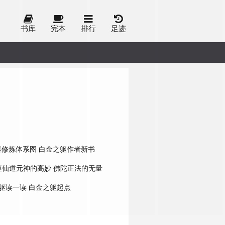
书库
完本
排行
足迹
躯修炼体系图
白金之躯作者新书
躯仙道元神的高妙
佛陀正法的无量
躯读一读
白金之躯起点