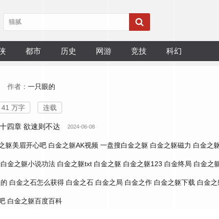
侠
都市
历史
网游
竞技
科幻
作者：
一只眼的
41 万字
连载
十四章 欲速则不达
2024-06-08
之躯美眉开心吧
白金之躯AK视频
一盘搜白金之躯
白金之躯磁力
白金之
白金之躯小说功法
白金之躯txt
白金之躯
白金之躯123
白金终局
白金之
眼的
白金之石怎么获得
白金之石
白金之局
白金之作
白金之躯下载
白金之
吧
白金之躯百度百科