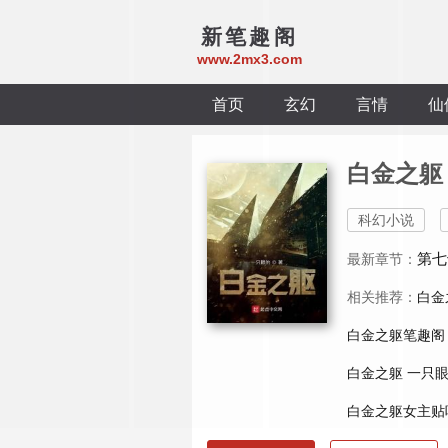
新笔趣阁
www.2mx3.com
首页
玄幻
言情
仙
白金之躯
科幻小说
第七
最新章节：
相关推荐：
白金
白金之躯笔趣阁
白金之躯 一只
白金之躯女主贴