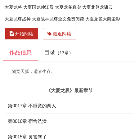
大夏龙将
大夏国龙帅江辰
大夏龙雀真实
大夏龙尊龙啸云
大夏龙尊战神
大夏战神龙尊全文免费阅读
大夏龙雀大商尘影
开始阅读
最近阅读
作品信息
目录
（17章）
物竞天择，适者生存。
《大夏龙辰》最新章节
第0017章 不睡觉的两人
第0016章 宿舍洗澡
第0015章 灵警来了