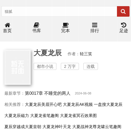
首页
书库
完本
排行
足迹
大夏龙辰
作者：
轻三笑
都市小说
2 万字
连载
第0017章 不睡觉的两人
最新章节：
2024-06-08
相关推荐：
大夏龙辰美眉开心吧
大夏龙辰AK视频
一盘搜大夏龙辰
大夏龙辰磁力
大夏龙雀笔趣阁
大夏龙雀冥石效果图
夏辰穿越成大夏皇朝
大夏龙神叶天龙
大夏战神龙尊龙啸云笔趣阁