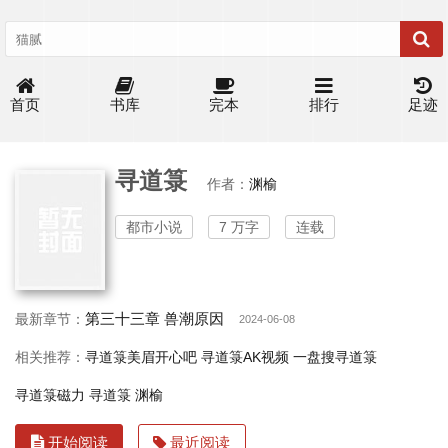
首页
书库
完本
排行
足迹
寻道箓
作者：
渊榆
都市小说
7 万字
连载
第三十三章 兽潮原因
最新章节：
2024-06-08
相关推荐：
寻道箓美眉开心吧
寻道箓AK视频
一盘搜寻道箓
寻道箓磁力
寻道箓 渊榆
开始阅读
最近阅读