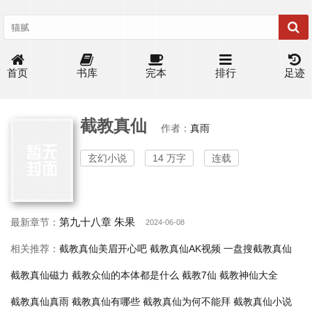
首页
书库
完本
排行
足迹
截教真仙
作者：
真雨
玄幻小说
14 万字
连载
第九十八章 朱果
最新章节：
2024-06-08
相关推荐：
截教真仙美眉开心吧
截教真仙AK视频
一盘搜截教真仙
截教真仙磁力
截教众仙的本体都是什么
截教7仙
截教神仙大全
截教真仙真雨
截教真仙有哪些
截教真仙为何不能拜
截教真仙小说