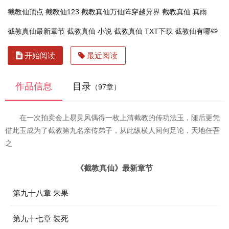
截教仙顶点
截教仙123
截教真仙万仙阵穿越异界
截教真仙 真雨
截教真仙最新章节
截教真仙 小说
截教真仙 TXT下载
截教仙有哪些
开始阅读
最近阅读
作品信息
目录
（97章）
在一次拍卖会上易灵风偶得一枚上清截教的传功法玉，随后更凭
借此玉成为了截教第九名亲传弟子，从此纵横人间何足论，天地任吾
之
《截教真仙》最新章节
第九十八章 朱果
第九十七章 装死