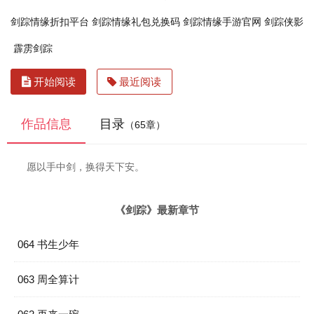
剑踪情缘折扣平台
剑踪情缘礼包兑换码
剑踪情缘手游官网
剑踪侠影
霹雳剑踪
开始阅读
最近阅读
作品信息
目录
（65章）
愿以手中剑，换得天下安。
《剑踪》最新章节
064 书生少年
063 周全算计