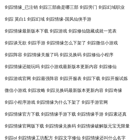
剑踪情缘_已注销
剑踪三部曲是哪三部
剑踪旁门
剑踪幻域职业
剑踪 莫白1
剑踪幻域
剑踪情缘-国风仙侠手游
剑踪情缘最新版本下载
剑踪游戏
剑踪修仙隐藏成就一览表
剑踪谈无欲
剑踪手游
剑踪情缘怎么下架了
剑踪微信小游戏
剑踪阵容
剑踪情缘关服了吗
剑踪兑换码
剑踪修仙小程序
剑踪情缘还能玩吗
剑踪小游戏最新版本更新内容
剑踪修仙
剑踪游戏官网
剑踪最强阵容
剑踪开服表
剑踪下载
剑踪开服试炼
微信小游戏
剑踪攻略
剑踪兑换码最新版本更新内容
剑踪奇缘
剑踪小程序游戏
剑踪情缘为什么下架了
剑踪手游官网
剑踪情缘官方下载
剑踪情缘手游下载
剑踪情缘手游
剑踪素还真
剑踪情缘官网版下载
剑踪情缘兑换码
剑踪情缘破解版元宝无限量
剑踪ol
剑踪情缘工坊配方
剑踪文字修仙
剑踪情缘还叫什么名字