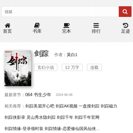
首页
书库
完本
排行
足迹
剑踪
作者：
莫白1
玄幻小说
12 万字
连载
064 书生少年
最新章节：
2024-06-08
相关推荐：
剑踪美眉开心吧
剑踪AK视频
一盘搜剑踪
剑踪磁力
剑踪侠影录
灵山秀水隐剑踪
剑踪千年
剑踪千年官网
剑踪情缘-登录领时装
剑踪情缘-恋爱修仙国风仙侠...