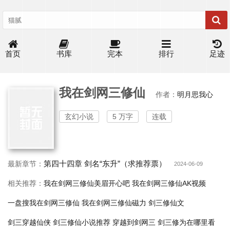
首页
书库
完本
排行
足迹
我在剑网三修仙
作者：
明月思我心
玄幻小说
5 万字
连载
第四十四章 剑名“东升”（求推荐票）
最新章节：
2024-06-09
相关推荐：
我在剑网三修仙美眉开心吧
我在剑网三修仙AK视频
一盘搜我在剑网三修仙
我在剑网三修仙磁力
剑三修仙文
剑三穿越仙侠
剑三修仙小说推荐
穿越到剑网三
剑三修为在哪里看