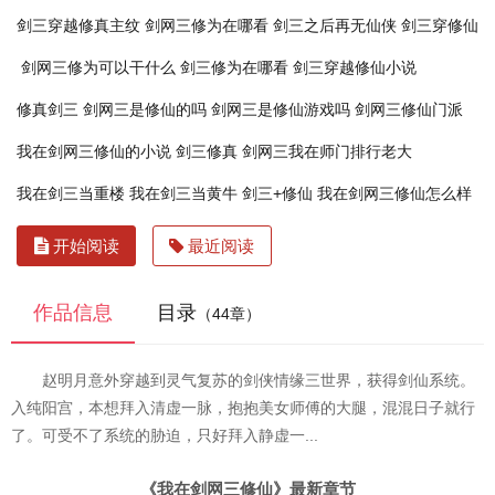
剑三穿越修真主纹
剑网三修为在哪看
剑三之后再无仙侠
剑三穿修仙
剑网三修为可以干什么
剑三修为在哪看
剑三穿越修仙小说
修真剑三
剑网三是修仙的吗
剑网三是修仙游戏吗
剑网三修仙门派
我在剑网三修仙的小说
剑三修真
剑网三我在师门排行老大
我在剑三当重楼
我在剑三当黄牛
剑三+修仙
我在剑网三修仙怎么样
开始阅读
最近阅读
作品信息
目录
（44章）
赵明月意外穿越到灵气复苏的剑侠情缘三世界，获得剑仙系统。
入纯阳宫，本想拜入清虚一脉，抱抱美女师傅的大腿，混混日子就行
了。可受不了系统的胁迫，只好拜入静虚一...
《我在剑网三修仙》最新章节