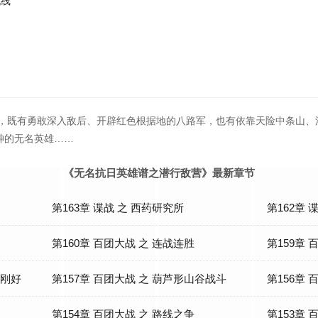
战线
烽火，既有勇敢深入敌后、开辟红色根据地的八路军，也有依靠天险中条山
神的无名英雄……
《无名抗日英雄谱之潜行敌营》最新章节
第163章 谍战 之 西药研究所
第162章
第160章 百团大战 之 连战连胜
第159章 
刚刚好
第157章 百团大战 之 葫芦形山谷战斗
第156章 
第154章 百团大战 之 路线之争
站
第153章 