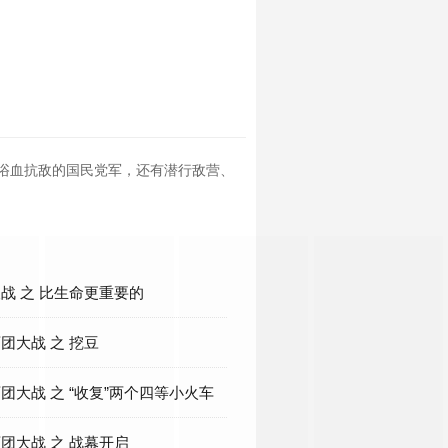
、浴血抗敌的国民党军，还有潜行敌营、
 谍战 之 比生命更重要的
百团大战 之 挖豆
百团大战 之 “收复”两个四等小火车
百团大战 之 战幕开启