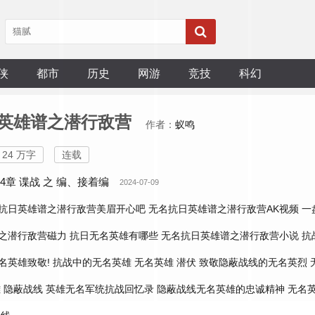
侠
都市
历史
网游
竞技
科幻
英雄谱之潜行敌营
作者：
蚁鸣
24 万字
连载
64章 谍战 之 编、接着编
2024-07-09
抗日英雄谱之潜行敌营美眉开心吧
无名抗日英雄谱之潜行敌营AK视频
一
之潜行敌营磁力
抗日无名英雄有哪些
无名抗日英雄谱之潜行敌营小说
抗
名英雄致敬!
抗战中的无名英雄
无名英雄 潜伏
致敬隐蔽战线的无名英烈
 隐蔽战线
英雄无名军统抗战回忆录
隐蔽战线无名英雄的忠诚精神
无名