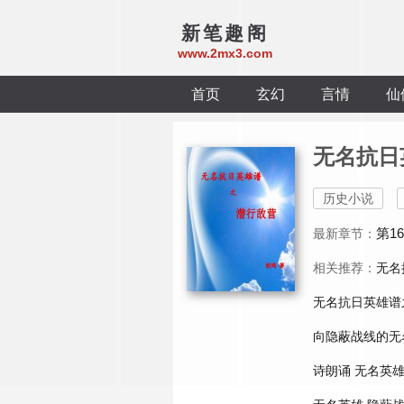
新笔趣阁
www.2mx3.com
首页
玄幻
言情
仙
无名抗日
历史小说
第1
最新章节：
相关推荐：
无名
无名抗日英雄谱
向隐蔽战线的无
诗朗诵 无名英雄