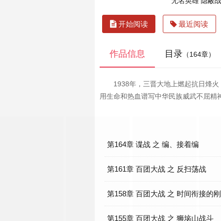
无名英雄 隐蔽
开始阅读
最近阅读
作品信息
目录
（164章）
1938年，三晋大地上燃起抗日
用生命和热血谱写中华民族威武不屈精
第164章 谍战 之 编、接着编
第161章 百团大战 之 反扫荡战
第158章 百团大战 之 时间衔接的
第155章 百团大战 之 狮垴山战斗