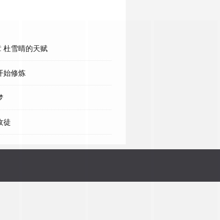
 杜雪晴的天赋
开始修炼
梦
收徒