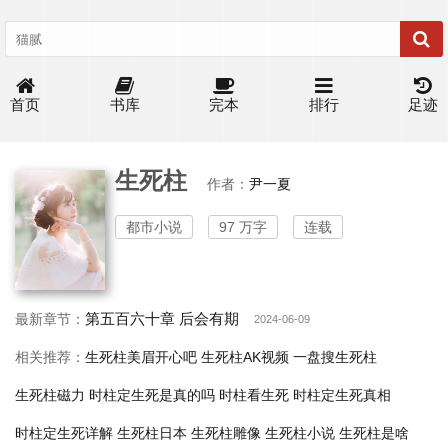
首页
书库
完本
排行
足迹
生死柱
作者：
尹一夏
都市小说
97 万字
连载
第五百六十章 后会有期
最新章节：
2024-06-09
相关推荐：
生死柱美眉开心吧
生死柱AK视频
一盘搜生死柱
生死柱磁力
时柱定生死是真的吗
时柱看生死
时柱定生死真相
时柱定生死详解
生死柱日本
生死柱雕像
生死柱小说
生死柱是啥