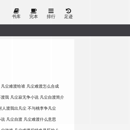
书库
完本
排行
足迹
凡尘难渡给谁
凡尘难渡怎么合成
不渡我
凡尘寂无争小说
凡尘自渡简介
何人渡我出凡尘
不与桃李争凡尘
小说
凡尘自渡
凡尘难渡什么意思