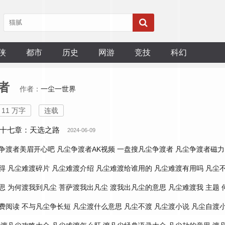
侠
都市
历史
网游
竞技
科幻
者
作者：
一尘一世界
11 万字
连载
十七章：天选之路
2024-06-09
争渡者美眉开心吧
凡尘争渡者AK视频
一盘搜凡尘争渡者
凡尘争渡者磁力
得
凡尘难渡碎片
凡尘难渡介绍
凡尘难渡给谁用的
凡尘难渡有用吗
凡尘
思
为何渡我到凡尘
菩萨渡我出凡尘
渡我出凡尘的意思
凡尘难渡我 主题
费阅读
不与凡尘争长短
凡尘渡什么意思
凡尘不渡
凡尘渡小说
凡尘自渡