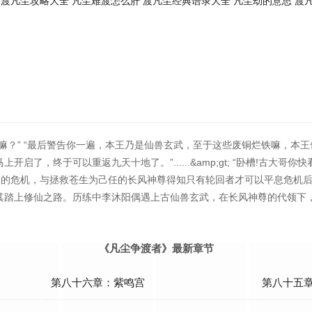
渡凡尘攻略大全
凡尘难渡怎么肝
渡凡尘经典语录大全
凡尘劫的意思
渡
嘛？” “最后警告你一遍，本王乃是仙兽玄武，至于这些废铜烂铁嘛，本王也
启了，终于可以重返九天十地了。”......&amp;gt; “卧槽!古大
无前例的危机，与拯救苍生为己任的长风神尊得知只有轮回者才可以平息危机
其踏上修仙之路。历练中李沐阳偶遇上古仙兽玄武，在长风神尊的代领下
《凡尘争渡者》最新章节
第八十六章：紫鸣宫
第八十五