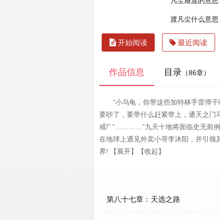
凡尘难渡的意思
渡凡尘什么意思
开始阅读
最近阅读
作品信息
目录
（86章）
“小乌龟，你带这些加特林手雷弹干
要吵了，要带什么赶紧带上，通天之门马上开
戒!” “…………”九天十地将面临史
在地球上遇见外卖小哥李沐阳，并引领
界! 【展开】【收起】
第八十七章：天选之路