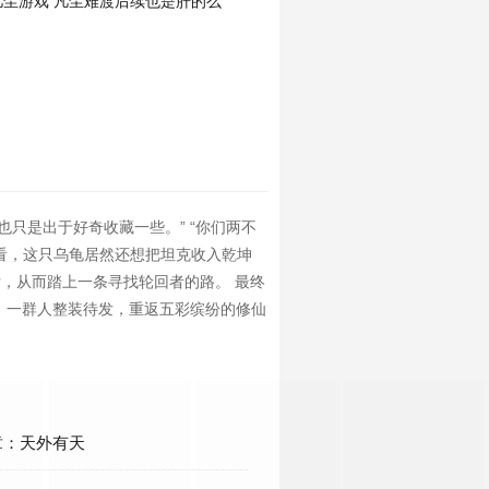
凡尘游戏
凡尘难渡后续也是肝的么
只是出于好奇收藏一些。” “你们两不
哥你快看，这只乌龟居然还想把坦克收入乾坤
后，从而踏上一条寻找轮回者的路。 最终
，一群人整装待发，重返五彩缤纷的修仙
章：天外有天